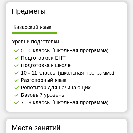
11:30
11:30
Предметы
12:00
12:00
Казахский язык
12:30
12:30
13:00
13:00
Уровни подготовки
5 - 6 классы (школьная программа)
13:30
13:30
Подготовка к ЕНТ
14:00
14:00
Подготовка к школе
10 - 11 классы (школьная программа)
14:30
14:30
Разговорный язык
15:00
15:00
Репетитор для начинающих
Базовый уровень
15:30
15:30
7 - 9 классы (школьная программа)
16:00
16:00
16:30
16:30
Места занятий
17:00
17:00