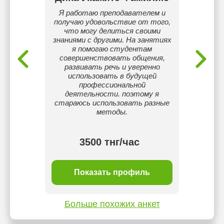
Я работаю преподавателем и
Меня з
языка,
получаю удовольствие от того,
препода
и.
что могу делиться своими
Я пом
знаниями с другими. На занятиях
легк
я помогаю студентам
казахс
совершенствовать общения,
развива
развивать речь и уверенно
поним
использовать в будущей
произн
профессиональной
ребёно
деятельности. поэтому я
свобод
стараюсь использовать разные
методы.
3500 тнг/час
ль
Показать профиль
П
Больше похожих анкет