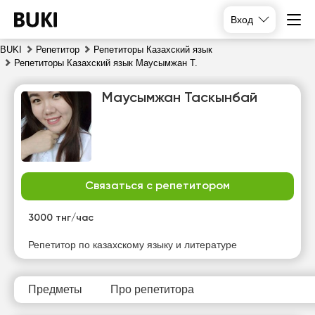
Вход
BUKI
Репетитор
Репетиторы Казахский язык
Репетиторы Казахский язык Маусымжан Т.
Маусымжан Таскынбай
Связаться с репетитором
чт
пт
сб
вс
6
7
8
9
3000 тнг/час
Нет
Нет
Репетитор по казахскому языку и литературе
10:00
10:00
свободных
свободных
часов
часов
10:30
10:30
Предметы
Про репетитора
11:00
11:00