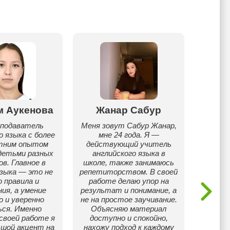
м Аукенова
Жанар Сабур
Айга
еподаватель
Меня зовут Сабур Жанар,
Прив
о языка с более
мне 24 года. Я —
Айга
етним опытом
действующий учитель
Карага
детьми разных
английского языка в
сейчас
в. Главное в
школе, также занимаюсь
Астана
языка — это не
репетиторством. В своей
детств
 правила и
работе делаю упор на
него
ия, а умение
результат и понимание, а
усерд
о и уверенно
не на простое заучивание.
к
ся. Именно
Объясняю материал
воз
своей работе я
доступно и спокойно,
да
ьшой акцент на
нахожу подход к каждому
будущег