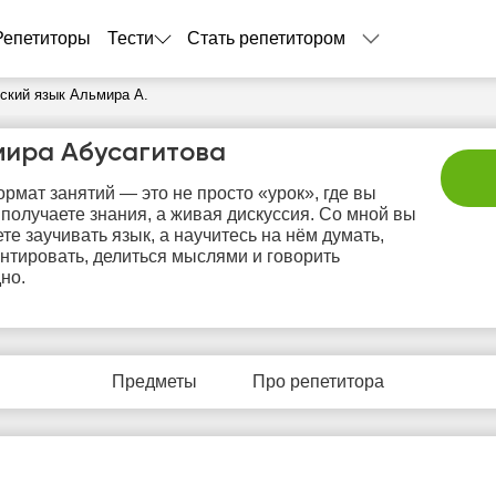
Репетиторы
Тести
Стать репетитором
ский язык Альмира А.
мира Абусагитова
рмат занятий — это не просто «урок», где вы
 получаете знания, а живая дискуссия. Со мной вы
ете заучивать язык, а научитесь на нём думать,
нтировать, делиться мыслями и говорить
но.
пт
сб
вс
пн
в
7
8
9
10
1
Предметы
Про репетитора
Нет
Нет
Нет
Не
0:00
свободных
свободных
свободных
своб
часов
часов
часов
час
0:30
1:00