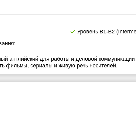
1:30
2:00
2:30
Уровень B1-B2 (Interme
3:00
вания:
3:30
ный английский для работы и деловой коммуникации
4:00
ать фильмы, сериалы и живую речь носителей.
4:30
5:00
5:30
6:00
6:30
7:00