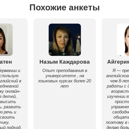
Похожие анкеты
атен
Назым Каждарова
Айгери
ермании и
Опыт преподавания в
Я — пр
спользую
университете , на
английског
глийский в
языковых курсах более 20
чем 8-л
седневной
лет
работы с 
жу онлайн-
возрасто
я детей,
изучении 
овысить
просто
, развить
упражнен
ю речь и
свободн
освоить
общать
ику.
поэтому в 
ый подход,
делаю бол