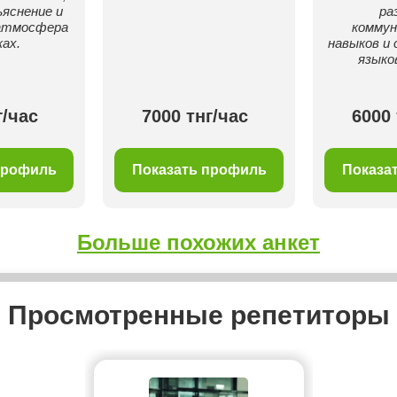
яснение и
ра
атмосфера
комму
ках.
навыков и 
языко
г/час
7000 тнг/час
6000 
профиль
Показать профиль
Показа
Больше похожих анкет
Просмотренные репетиторы