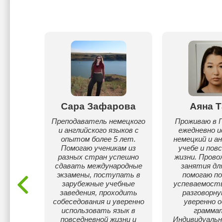
з
Сара Зафарова
Аяна Т
ва
Преподаватель немецкого
Проживаю в Г
и английского языков с
ежедневно и
тор
опытом более 5 лет.
немецкий и ан
зыка
Помогаю ученикам из
учебе и пов
 уроках
разных стран успешно
жизни. Прово
ять что
сдавать международные
занятия дл
ий можно
экзамены, поступать в
помогаю п
,но и
зарубежные учебные
успеваемость
ведет к
заведения, проходить
разговорну
соких
собеседования и уверенно
уверенно 
 и
использовать язык в
граммат
й.
повседневной жизни и
Индивидуальн