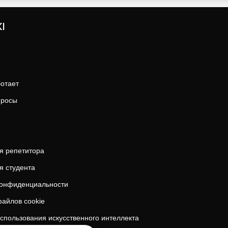
I
ботает
просы
я репетитора
я студента
конфиденциальности
айлов cookie
спользования искусственного интеллекта