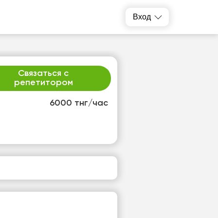
Вход
Связаться с
репетитором
6000 тнг/час
т
ср
1
12
т
Нет
одных
свободных
ов
часов