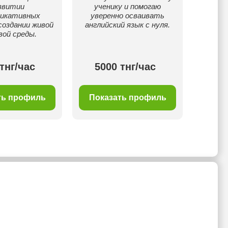
звитии
ученику и помогаю
балл
никативных
уверенно осваивать
любые
создании живой
английский язык с нуля.
изуч
вой среды.
тнг/час
5000 тнг/час
50
ть профиль
Показать профиль
Пок