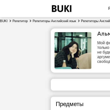
BUKI
Репетитор
Репетиторы Английский язык
Репетиторы Англий
Аль
Мой фо
только
не буд
аргуме
свобод
чт
6
Нет
1
свободных
часов
1
Предметы
1