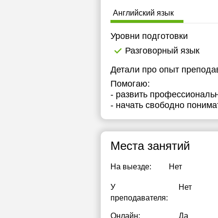
1
Английский язык
1
Уровни подготовки
1
Разговорный язык
1
Детали про опыт препода
Помогаю:
1
- развить профессиональ
1
- начать свободно поним
1
1
Места занятий
1
На выезде:
Нет
1
У
Нет
1
преподавателя:
1
Онлайн:
Да