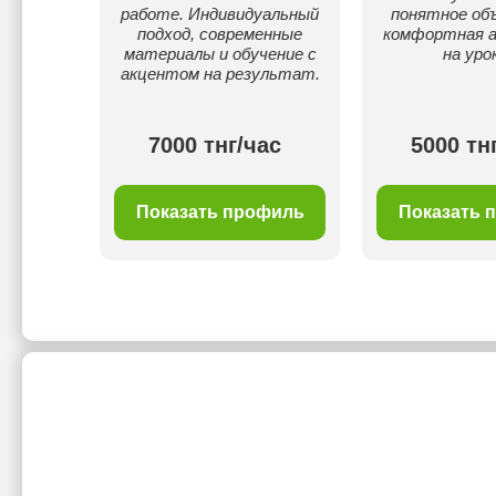
работе. Индивидуальный
понятное объ
подход, современные
комфортная 
материалы и обучение с
на уро
акцентом на результат.
00 тнг/
7000 тнг/час
5000 тн
с
филь
Показать профиль
Показать 