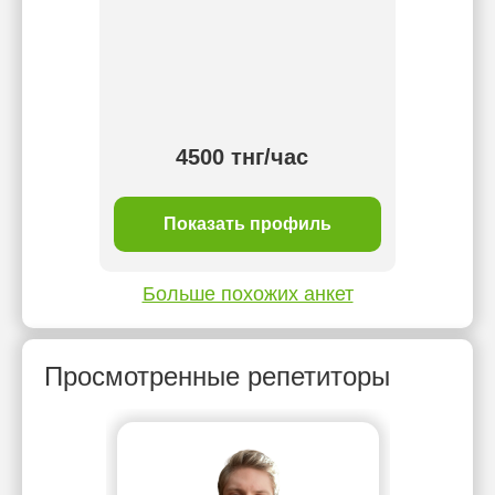
 IELTS:
раз
Назар
школы
Универ
Е
п
4500 тнг/час
ль
Показать профиль
П
Больше похожих анкет
Просмотренные репетиторы