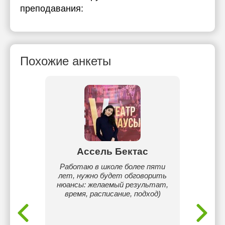
преподавания:
Похожие анкеты
рбек
Ассель Бектас
Кам
ев
Работаю в школе более пяти
Меня зо
 года
лет, нужно будет обговорить
Назарба
ого на
нюансы: желаемый результат,
года 
тник
время, расписание, подход)
ма
ravel
объ
ия с
прост
овень
чтобы