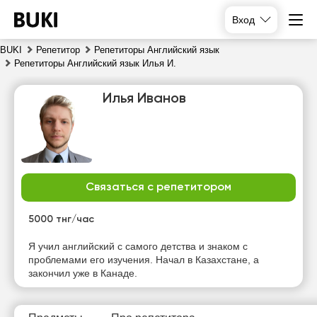
Вход
BUKI
Репетитор
Репетиторы Английский язык
Репетиторы Английский язык Илья И.
Илья Иванов
Связаться с репетитором
вс
пн
вт
ср
9
10
11
12
5000 тнг/час
Нет
Нет
Нет
Я учил английский с самого детства и знаком с
18:00
свободных
свободных
свободных
проблемами его изучения. Начал в Казахстане, а
часов
часов
часов
закончил уже в Канаде.
18:30
19:00