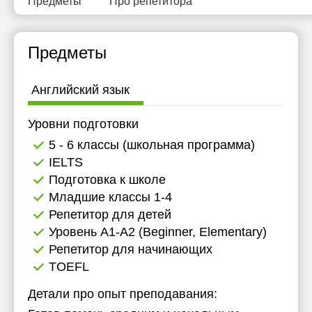
Предметы
Про репетитора
19:30
20:00
Предметы
20:30
Английский язык
21:00
Уровни подготовки
5 - 6 классы (школьная программа)
IELTS
Подготовка к школе
Младшие классы 1-4
Репетитор для детей
Уровень А1-А2 (Beginner, Elementary)
Репетитор для начинающих
TOEFL
Детали про опыт преподавания: