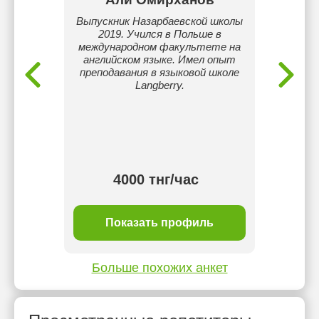
МЭСК на
Выпускник Назарбаевской школы
Меня з
2019. Учился в Польше в
англий
международном факультете на
для
английском языке. Имел опыт
стара
преподавания в языковой школе
прост
Langberry.
помо
зн
увере
индивид
уче
интер
тнг/
4000 тнг/час
ль
Показать профиль
П
Больше похожих анкет