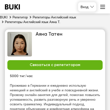
Вход
BUKI
Репетитор
Репетиторы Английский язык
Репетиторы Английский язык Аяна Т.
Аяна Татен
Связаться с репетитором
сб
вс
пн
вт
8
9
10
11
5000 тнг/час
Нет
Нет
Нет
Нет
Проживаю в Германии и ежедневно использую
свободных
свободных
свободных
свободных
немецкий и английский в учебе и повседневной жизни.
часов
часов
часов
часов
Провожу онлайн-занятия для детей, помогаю повысить
успеваемость, развить разговорную речь и уверенно
освоить грамматику. Индивидуальный подход,
понятное объяснение и комфортная атмосфера на