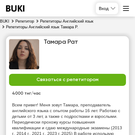
Вход
BUKI
Репетитор
Репетиторы Английский язык
Репетиторы Английский язык Тамара Р.
Тамара Рат
Связаться с репетитором
вс
пн
вт
ср
9
10
11
12
4000 тнг/час
Нет
Нет
Нет
Нет
Всем привет! Меня зовут Тамара, преподаватель
свободных
свободных
свободных
свободных
английского языка с опытом работы 16 лет. Работаю с
часов
часов
часов
часов
детьми от 3 лет, а также с подростками и взрослыми.
Периодически прохожу курсы повышения
квалификации и сдаю международные экзамены (2013
г., 2014 г., 2021 г., 2023 г.,2025) В работе использую