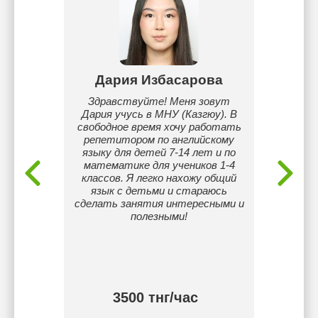
ва
Дария Избасарова
 весело
Здравствуйте! Меня зовут
• Пре
 моих
Дария учусь в МНУ (Казгюу). В
язы
свободное время хочу работать
учен
репетитором по английскому
Студент
языку для детей 7-14 лет и по
на полн
математике для учеников 1-4
IELTS 
классов. Я легко нахожу общий
англий
язык с детьми и стараюсь
в
сделать занятия интересными и
индив
полезными!
фин
тур
Инт
3500 тнг/час