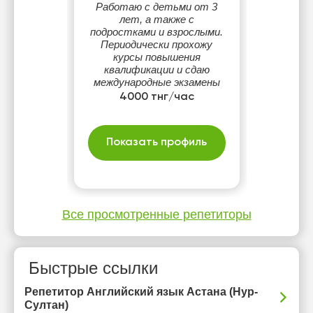
Работаю с детьми от 3
лет, а также с
подростками и взрослыми.
Периодически прохожу
курсы повышения
квалификации и сдаю
международные экзамены
(2013 г., 2014 г., 2021 г.,
4000 тнг/час
2023 г.,2025) В работе
использую учебники
издательств Oxford,
Показать профиль
Cambridge, McMillan.
Все просмотренные репетиторы
Быстрые ссылки
Репетитор Английский язык Астана (Нур-
Султан)