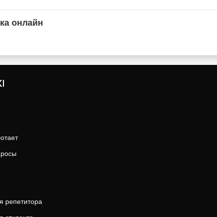
ка онлайн
I
ботает
просы
я репетитора