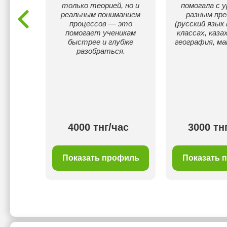
7 классы
только теорией, но и
помогала с у
урецкие
реальным пониманием
разным пр
 сами
процессов — это
(русский язык 
тавить
помогает ученикам
классах, каза
ющий
быстрее и глубже
география, м
готовки.
разобраться.
 языках
ас
4000 тнг/час
3000 тн
филь
Показать профиль
Показать 