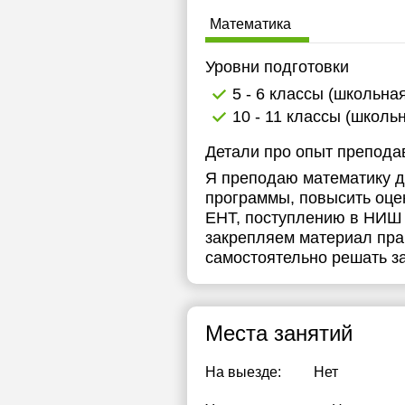
1
Математика
1
Уровни подготовки
1
5 - 6 классы (школьна
10 - 11 классы (школь
1
Детали про опыт препода
1
Я преподаю математику д
1
программы, повысить оце
ЕНТ, поступлению в НИШ 
1
закрепляем материал пра
самостоятельно решать з
1
1
Места занятий
1
1
На выезде:
Нет
1