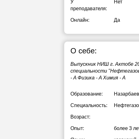
У
Нет
преподавателя:
1
Онлайн:
Да
1
1
1
О себе:
1
Выпускник НИШ г. Актобе 2
2
специальности "Нефтегазово
- A Физика - A Химия - A
2
2
Образование:
Назарбаев
Специальность:
Нефтегазо
Возраст:
Опыт:
более 3 ле