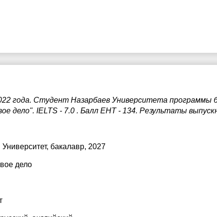
7:30
8:00
8:30
9:00
9:30
022 года. Студент Назарбаев Университета программы 
0:00
е дело". IELTS - 7.0 . Балл ЕНТ - 134. Результаты выпу
0:30
1:00
 Университет
, бакалавр, 2027
вое дело
т