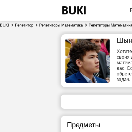
BUKI
Репетитор
Репетиторы Математика
Репетиторы Математика
Шын
Хотите
своих 
матема
вас. С
обрете
задач.
чт
6
Нет
1
свободных
часов
1
Предметы
1