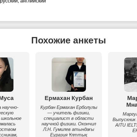
 русский
, английский
Похожие анкеты
Муса
Ермахан Курбан
Ма
Мн
 научно-
Курбан Ермахан Ерболулы
ческую
— учитель физики,
Маргу
 школьное
специалист в области
Выпускни
ималась
научной физики. Окончил
AITU IELT
рством
Л.Н. Гумилев атындағы
Е
сникам,
Еуразия Ұлттық