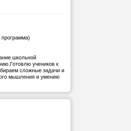
я программа)
мание школьной
нию.Готовлю учеников к
збираем сложные задачи и
кого мышления и умению