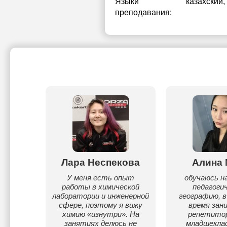
Языки
казахский
,
преподавания:
агул
Лара Неспекова
Алина 
могаю
У меня есть опыт
обучаюсь на
 со
работы в химической
педагоги
лами; и
лаборатории и инженерной
географию, в
, у меня
сфере, поэтому я вижу
время зан
ал для
химию «изнутри». На
репетито
у также
занятиях делюсь не
младшеклас