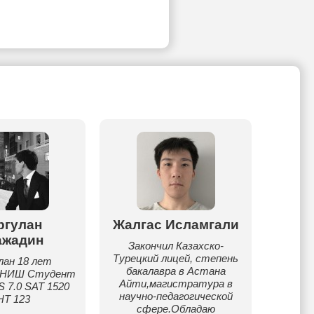
ргулан
Жалгас Исламгали
Асет
ажадин
Закончил Казахско-
Мне 20 
Турецкий лицей, степень
с 10го 
лан 18 лет
бакалавра в Астана
класс
к НИШ Студент
Айти,магистратура в
подгот
S 7.0 SAT 1520
научно-педагогической
детей
НТ 123
сфере.Обладаю
о