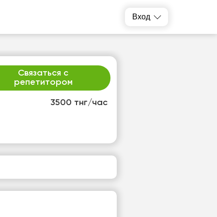
Вход
Связаться с
репетитором
3500 тнг/час
т
ср
1
12
т
Нет
одных
свободных
ов
часов