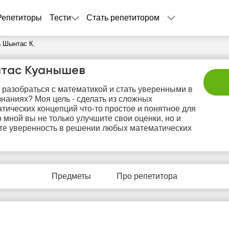
Репетиторы
Тести
Стать репетитором
 Шынтас К.
тас Куанышев
 разобраться с математикой и стать уверенными в
знаниях? Моя цель - сделать из сложных
тических концепций что-то простое и понятное для
о мной вы не только улучшите свои оценки, но и
те уверенность в решении любых математических
пт
сб
вс
пн
в
7
8
9
10
1
Предметы
Про репетитора
Нет
Нет
Не
0:00
16:00
свободных
свободных
своб
часов
часов
час
0:30
16:30
1:00
17:00