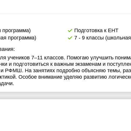
1:30
17:30
2:00
18:00
2:30
18:30
я программа)
Подготовка к ЕНТ
ная программа)
7 - 9 классы (школьна
3:00
19:00
вания:
3:30
19:30
ля учеников 7–11 классов. Помогаю улучшить пони
4:00
20:00
нки и подготовиться к важным экзаменам и поступле
и РФМШ. На занятиях подробно объясняю темы, ра
4:30
20:30
ктикой. Особое внимание уделяю развитию логичес
адачи.
5:00
21:00
5:30
6:00
6:30
7:00