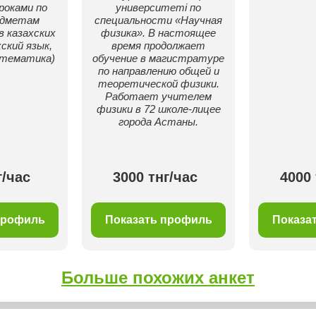
роками по
университеті по
едметам
специальности «Научная
в казахских
физика». В настоящее
хский язык,
время продолжает
атематика)
обучение в магистратуре
по направлению общей и
теоретической физики.
Работает учителем
физики в 72 школе-лицее
города Астаны.
г/час
3000 тнг/час
4000 
профиль
Показать профиль
Показа
Больше похожих анкет