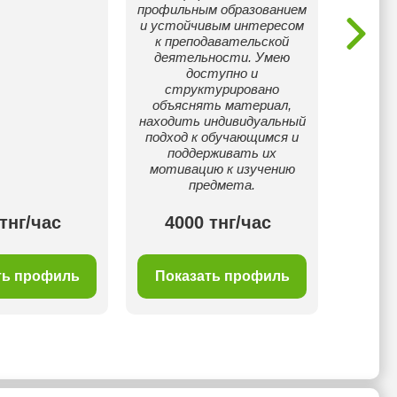
профильным образованием
про
и устойчивым интересом
плат
к преподавательской
деятельности. Умею
доступно и
структурировано
объяснять материал,
находить индивидуальный
подход к обучающимся и
поддерживать их
мотивацию к изучению
предмета.
тнг/час
4000 тнг/час
40
ть профиль
Показать профиль
Пок