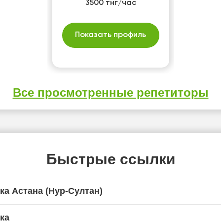
решении любых
3500 тнг/час
математических задач.
Показать профиль
Все просмотренные репетиторы
Быстрые ссылки
ка Астана (Нур-Султан)
ка