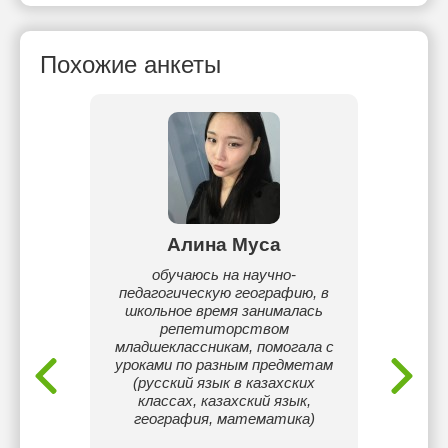
Похожие анкеты
ва
Алина Муса
А
вень
обучаюсь на научно-
Я
ь в
педагогическую географию, в
Евра
их
школьное время занималась
уни
 темы
репетиторством
Гуми
ах.
младшеклассникам, помогала с
о
уроками по разным предметам
обла
(русский язык в казахских
б
классах, казахский язык,
матем
география, математика)
школьн