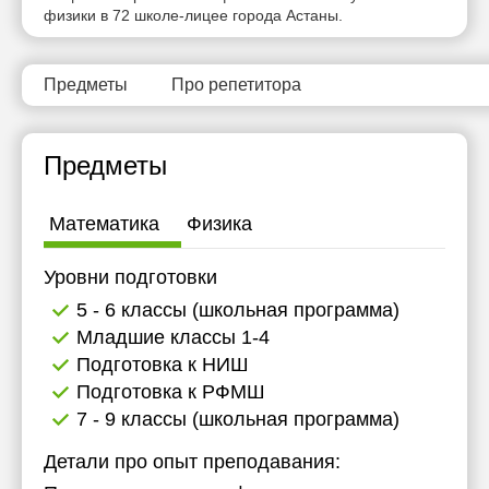
физики в 72 школе-лицее города Астаны.
11:30
12:00
Предметы
Про репетитора
12:30
13:00
Предметы
13:30
Математика
Физика
14:00
14:30
Уровни подготовки
5 - 6 классы (школьная программа)
15:00
Младшие классы 1-4
15:30
Подготовка к НИШ
Подготовка к РФМШ
16:00
7 - 9 классы (школьная программа)
16:30
Детали про опыт преподавания:
17:00