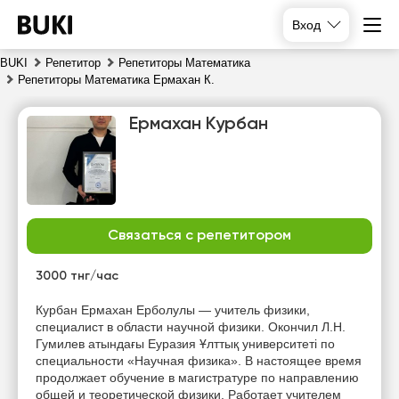
Вход
BUKI
Репетитор
Репетиторы Математика
Репетиторы Математика Ермахан К.
Ермахан Курбан
Связаться с репетитором
сб
вс
пн
вт
8
9
10
11
3000 тнг/час
Нет
Нет
Нет
Курбан Ермахан Ерболулы — учитель физики,
10:00
свободных
свободных
свободных
специалист в области научной физики. Окончил Л.Н.
часов
часов
часов
Гумилев атындағы Еуразия Ұлттық университеті по
10:30
специальности «Научная физика». В настоящее время
продолжает обучение в магистратуре по направлению
11:00
общей и теоретической физики. Работает учителем