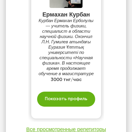
Ермахан Курбан
Курбан Ермахан Ерболулы
— учитель физики,
специалист в области
научной физики. Окончил
Л.Н. Гумилев атындағы
Еуразия Ұлттық
университеті по
специальности «Научная
физика». В настоящее
время продолжает
обучение в магистратуре
по направлению общей и
3000 тнг/час
теоретической физики.
Работает учителем
физики в 72 школе-лицее
Показать профиль
города Астаны.
Все просмотренные репетиторы