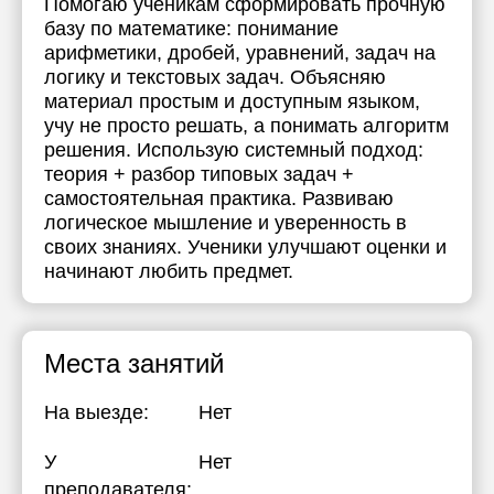
Помогаю ученикам сформировать прочную
базу по математике: понимание
17:30
арифметики, дробей, уравнений, задач на
18:00
логику и текстовых задач. Объясняю
материал простым и доступным языком,
18:30
учу не просто решать, а понимать алгоритм
решения. Использую системный подход:
19:00
теория + разбор типовых задач +
самостоятельная практика. Развиваю
19:30
логическое мышление и уверенность в
20:00
своих знаниях. Ученики улучшают оценки и
начинают любить предмет.
20:30
21:00
Места занятий
На выезде:
Нет
У
Нет
преподавателя: