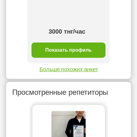
тнг/
3000 тнг/час
ль
Показать профиль
П
Больше похожих анкет
Просмотренные репетиторы