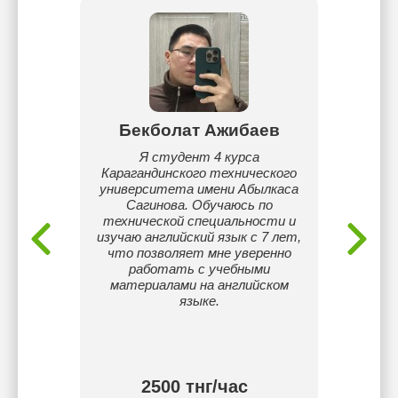
ов
Бекболат Ажибаев
Т
года из
Я студент 4 курса
За
анее
Карагандинского технического
Теми
к моей
университета имени Абылкаса
Лицей) 
автор,
Сагинова. Обучаюсь по
олимп
ки для
технической специальности и
мат
олее
изучаю английский язык с 7 лет,
Создаю
ция
что позволяет мне уверенно
для ка
работать с учебными
все п
материалами на английском
языке.
тнг/
2500 тнг/час