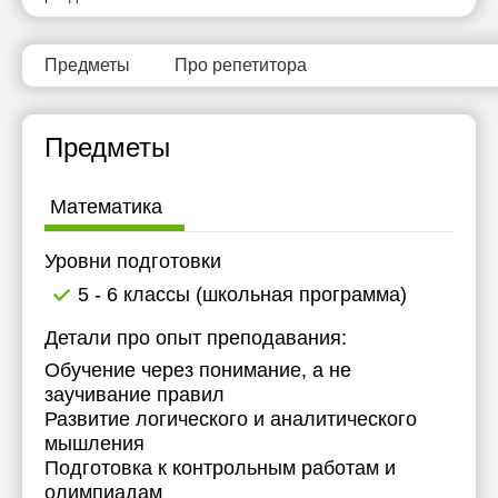
17:30
11:30
18:00
12:00
Предметы
Про репетитора
18:30
12:30
Предметы
19:00
13:00
19:30
13:30
Математика
20:00
14:00
Уровни подготовки
20:30
14:30
5 - 6 классы (школьная программа)
21:00
15:00
Детали про опыт преподавания:
15:30
Обучение через понимание, а не
заучивание правил
16:00
Развитие логического и аналитического
мышления
16:30
Подготовка к контрольным работам и
17:00
олимпиадам