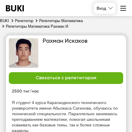
Вход
BUKI
Репетитор
Репетиторы Математика
Репетиторы Математика Рахман И.
Рахман Искаков
Связаться с репетитором
сб
вс
пн
вт
8
9
10
11
2500 тнг/час
Нет
Нет
Я студент 4 курса Карагандинского технического
16:00
10:00
свободных
свободных
университета имени Абылкаса Сагинова, обучаюсь по
часов
часов
технической специальности. Параллельно занимаюсь
16:30
10:30
преподаванием математики, помогая школьникам
осваивать как базовые темы, так и более сложные
17:00
11:00
разделы.