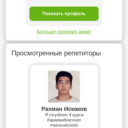
ль
Показать профиль
П
Больше похожих анкет
Просмотренные репетиторы
Рахман Искаков
Я студент 4 курса
Карагандинского
технического