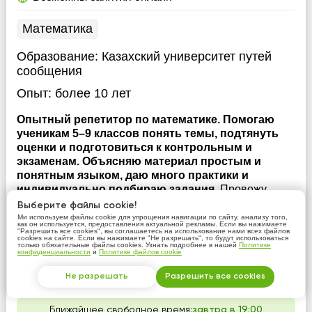
Математика
Образование:
Казахский университет путей
сообщения
Опыт:
более 10 лет
Опытный репетитор по математике. Помогаю
ученикам 5–9 классов понять темы, подтянуть
оценки и подготовиться к контрольным и
экзаменам. Объясняю материал простым и
понятным языком, даю много практики и
индивидуально подбираю задания.
Провожу
индивидуальные занятия по математике для
Выберите файлы cookie!
учеников 5–9 классов. Помогаю разобраться со
Ми используем файлы cookie для упрощения навигации по сайту, анализу того,
как он используется, предоставления актуальной рекламы. Если вы нажимаете
школьной программой, устранить пробелы в знаниях
"Разрешить все cookies", вы соглашаетесь на использование нами всех файлов
cookies на сайте. Если вы нажимаете "Не разрешать", то будут использоваться
и уверенно решать задачи и примеры. На занятиях
только обязательные файлы cookies. Узнать подробнее в нашей
Политике
конфиденциальности
и
Политике файлов cookie
подробно объясняю тему, показываю разные
способы решения и закрепляем материал практикой.
Не разрешать
Разрешить все cookies
Подбираю задания по...
Ближайшее свободное время:
завтра в 19:00