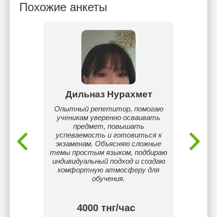
Похожие анкеты
улова
Дильназ Нурахмет
2 года.
Опытный репетитор, помогаю
Зак
 ЕНУ.
ученикам уверенно осваивать
Уни
чием,
предмет, повышать
в 1 год.
успеваемость и готовиться к
экзаменам. Объясняю сложные
гуман
темы простым языком, подбираю
Люблю 
индивидуальный подход и создаю
и люб
комфортную атмосферу для
обучения.
4000 тнг/час