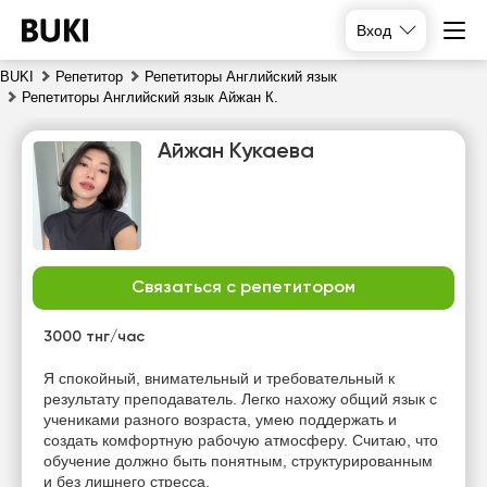
Вход
BUKI
Репетитор
Репетиторы Английский язык
Репетиторы Английский язык Айжан К.
Айжан Кукаева
Связаться с репетитором
пт
сб
вс
пн
7
8
9
10
3000 тнг/час
Нет
Нет
Я спокойный, внимательный и требовательный к
10:00
10:00
свободных
свободных
результату преподаватель. Легко нахожу общий язык с
часов
часов
учениками разного возраста, умею поддержать и
10:30
10:30
создать комфортную рабочую атмосферу. Считаю, что
обучение должно быть понятным, структурированным
11:00
11:00
и без лишнего стресса.