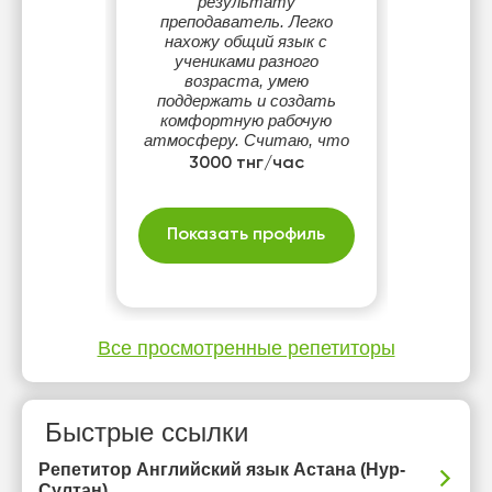
результату
преподаватель. Легко
нахожу общий язык с
учениками разного
возраста, умею
поддержать и создать
комфортную рабочую
атмосферу. Считаю, что
обучение должно быть
3000 тнг/час
понятным,
структурированным и без
лишнего стресса.
Показать профиль
Все просмотренные репетиторы
Быстрые ссылки
Репетитор Английский язык Астана (Нур-
Султан)