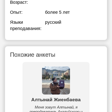
Возраст:
Опыт:
более 5 лет
Языки
русский
преподавания:
Похожие анкеты
ова
Алтынай Жиенбаева
по
Меня зовут Алтынай, я
Меня
ольшой
преподаватель Английского и
работа