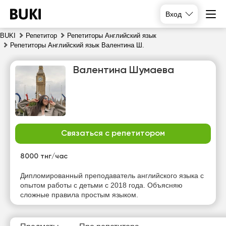
Вход
BUKI
Репетитор
Репетиторы Английский язык
Репетиторы Английский язык Валентина Ш.
Валентина Шумаева
Связаться с репетитором
чт
пт
сб
вс
6
7
8
9
8000 тнг/час
Нет
Нет
Нет
Нет
Дипломированный преподаватель английского языка с
свободных
свободных
свободных
свободных
опытом работы с детьми с 2018 года. Объясняю
часов
часов
часов
часов
сложные правила простым языком.