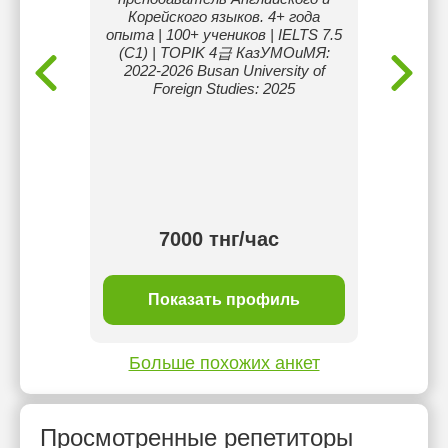
, TOEFL,
Корейского языков. 4+ года
дало м
eneral и
опыта | 100+ учеников | IELTS 7.5
ра
личными
(C1) | TOPIK 4급 КазУМОиМЯ:
путе
алась в
2022-2026 Busan University of
стра
х.
Foreign Studies: 2025
красив
бар
дел
вдох
тнг/
7000 тнг/час
ль
Показать профиль
П
Больше похожих анкет
Просмотренные репетиторы