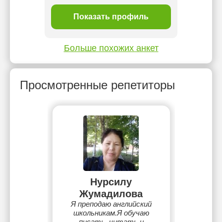
ль
Показать профиль
П
Больше похожих анкет
Просмотренные репетиторы
Нурсилу
Жумадилова
Я преподаю английский
школьникам.Я обучаю
писать, читать и