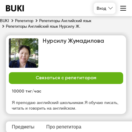
Вход
BUKI
Репетитор
Репетиторы Английский язык
Репетиторы Английский язык Нурсилу Ж.
Нурсилу Жумадилова
Связаться с репетитором
чт
пт
сб
вс
6
7
8
9
10000 тнг/час
Нет
Нет
Нет
Нет
Я преподаю английский школьникам.Я обучаю писать,
свободных
свободных
свободных
свободных
читать и говорить на английском.
часов
часов
часов
часов
Предметы
Про репетитора