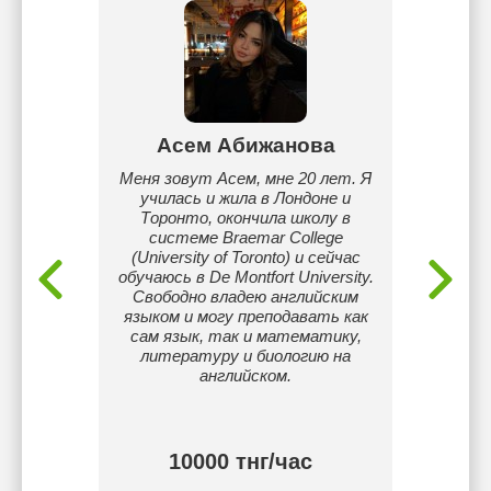
Асем Абижанова
Бей
а
Меня зовут Асем, мне 20 лет. Я
Пре
училась и жила в Лондоне и
работ
ш. Я
Торонто, окончила школу в
St
ского
системе Braemar College
ытом.
(University of Toronto) и сейчас
м так и
обучаюсь в De Montfort University.
Свободно владею английским
языком и могу преподавать как
сам язык, так и математику,
литературу и биологию на
английском.
 тнг/
10000 тнг/час