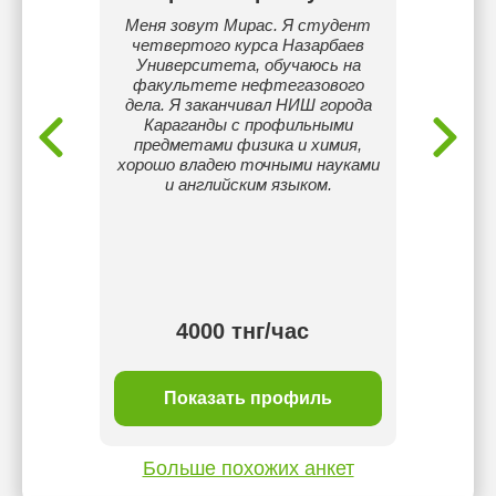
аев
Меня зовут Мирас. Я студент
- 
 (2013-
четвертого курса Назарбаев
специ
рбаев
Университета, обучаюсь на
Языки -
23) -
факультете нефтегазового
боль
ыками
дела. Я заканчивал НИШ города
офл
лийский)
Караганды с профильными
Аст
предметами физика и химия,
у
хорошо владею точными науками
Вы
и английским языком.
получ
Har
Unive
вы
крит
4000 тнг/час
ль
Показать профиль
П
Больше похожих анкет