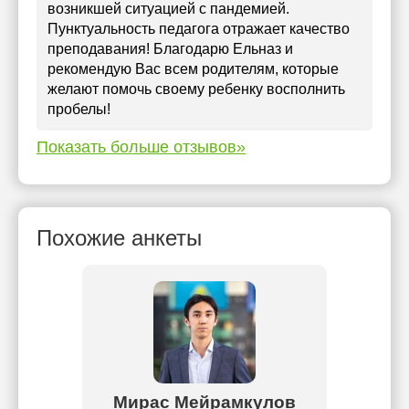
возникшей ситуацией с пандемией.
Пунктуальность педагога отражает качество
преподавания! Благодарю Ельназ и
рекомендую Вас всем родителям, которые
желают помочь своему ребенку восполнить
пробелы!
Показать больше отзывов»
Похожие анкеты
нов
Мирас Мейрамкулов
Т