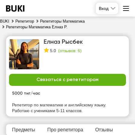
Вход
BUKI
Репетитор
Репетиторы Математика
Репетиторы Математика Елназ Р.
Елназ Рысбек
(
отзывов: 6
)
5.0
Связаться с репетитором
пт
сб
вс
пн
7
8
9
10
5000 тнг/час
Нет
Репетитор по математике и английскому языку.
17:00
16:00
17:00
свободных
Работаю с учениками 5-11 классов.
часов
17:30
16:30
17:30
18:00
17:00
18:00
Предметы
Про репетитора
Отзывы