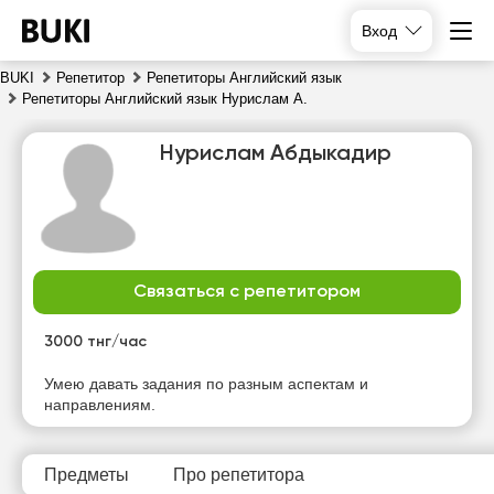
Вход
BUKI
Репетитор
Репетиторы Английский язык
Репетиторы Английский язык Нурислам А.
Нурислам Абдыкадир
Связаться с репетитором
пт
сб
вс
пн
7
8
9
10
3000 тнг/час
Нет
Умею давать задания по разным аспектам и
17:00
13:00
16:00
свободных
направлениям.
часов
19:00
13:30
16:30
14:00
17:00
Предметы
Про репетитора