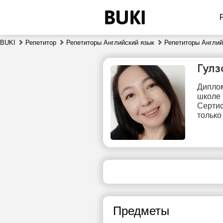
BUKI
Репетитор
Репетиторы Английский язык
Репетиторы Англий
Гул
Диплом
школе 
Серти
только
сб
8
Нет
свободных
сво
часов
ч
Предметы