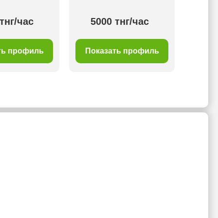
тнг/час
5000 тнг/час
1 отз
ть профиль
Показать профиль
Пок