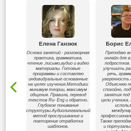
еушева
Елена Ганзюк
Борис Е
йского
Основа занятий - разговорная
Преподаю ан
влю к
практика, грамматика,
онлайн для в
чтение ,письмо,аудио и видео
подростков.
материалы. Готовые
улучшить ра
программы и составляю
речь, грам
индивидуальные основанные
уверенность 
на целях изучения.Методики
Объясняю п
минимум теории, максимум
спокойно, по
общения. Правила, перевод
занятия под 
текстов Ru- Eng и обратно.
цели ученика.
Глубокое понимание
использ
структуры.Аудиолингвальный
междунар
метод прослушивание и
профессиональ
повторение отработка
Также препода
шаблонов.
и португальс