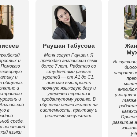
лисеев
Раушан Табусова
Жан
Му
глийский
Меня зовут Раушан. Я
зрослых и
преподаю английский язык
Выпускниц
 Помогаю
более 7 лет. Работаю со
биоло
зговорную
студентами разных
направлен
матику и
уровней — от A1 до C1,
преп
в общении.
помогая выстроить
мате
онятно и
прочную языковую базу и
английск
дстраиваю
уверенно перейти к
учащихся 
уровень и
продвинутому уровню. В
также 
 Английский
обучении делаю акцент на
работа
ую в
системность, практику и
казахс
одной
реальный результат.
Ориент
ной среде.
развитие а
ю испанский
языков
кий языки
уч