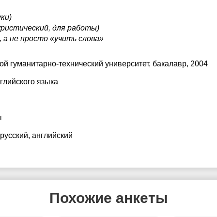
уки)
уристический, для работы)
, а не просто «учить слова»
й гуманитарно-технический университет
, бакалавр, 2004
глийского языка
т
 русский
, английский
Похожие анкеты