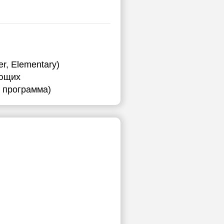
r, Elementary)
ающих
я программа)