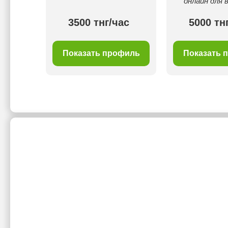
онлайн для 
ас
3500 тнг/час
5000 тн
филь
Показать профиль
Показать 