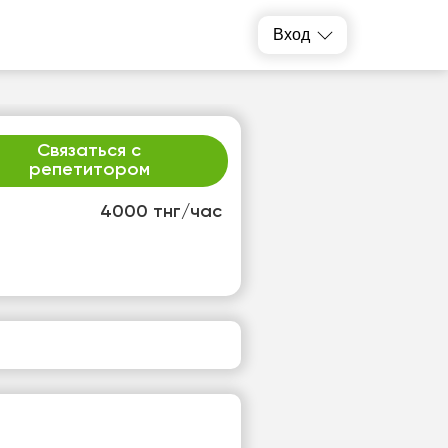
Вход
Связаться с
репетитором
4000 тнг/час
т
пт
3
14
т
Нет
одных
свободных
ов
часов