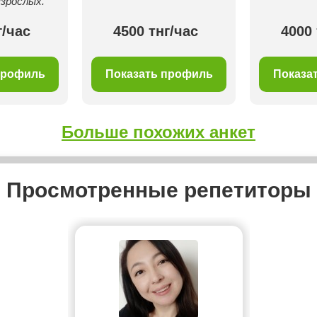
взрослых.
г/час
4500 тнг/час
4000 
профиль
Показать профиль
Показа
Больше похожих анкет
Просмотренные репетиторы