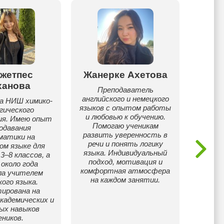
жетпес
Жанерке Ахетова
Айге
ханова
Преподаватель
английского и немецкого
ма
а НИШ химико-
языков с опытом работы
Франц
гического
и любовью к обучению.
англий
ия. Имею опыт
Помогаю ученикам
году 
одавания
развить уверенность в
бал
матики на
речи и понять логику
предме
ом языке для
языка. Индивидуальный
(35/40
3–8 классов, а
подход, мотивация и
Име
около года
комфортная атмосфера
места 
ла учителем
на каждом занятии.
кого языка.
м
ирована на
олим
кадемических и
ых навыков
еников.