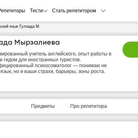
Репетиторы
Тести
Стать репетитором
ский язык Гулзада М.
зада Мырзалиева
ированный учитель английского, опыт работы в
и гидом для иностранных туристов.
фицированный психосоматолог — понимаю не
 язык, но и ваши страхи, барьеры, зоны роста.
вс
пн
вт
ср
ч
9
10
11
12
1
Предметы
Про репетитора
Нет
Нет
Нет
Нет
Не
бодных
свободных
свободных
свободных
своб
асов
часов
часов
часов
час