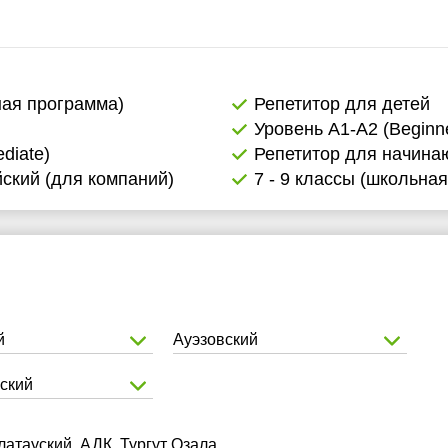
ная программа)
Репетитор для детей
Уровень А1-А2 (Beginne
diate)
Репетитор для начин
ский (для компаний)
7 - 9 классы (школьна
й
Ауэзовский
ский
атауский, АДК, Тургут Озала