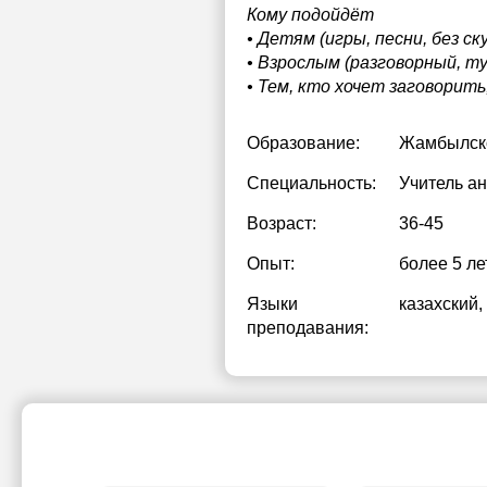
Кому подойдёт
• Детям (игры, песни, без ск
• Взрослым (разговорный, т
• Тем, кто хочет заговорить
Образование:
Жамбылско
Специальность:
Учитель ан
Возраст:
36-45
Опыт:
более 5 ле
Языки
казахский
,
преподавания: