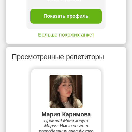
ль
Показать профиль
П
Больше похожих анкет
Просмотренные репетиторы
Мария Каримова
Привет! Меня зовут
Мария. Имею опыт в
преподавании английского