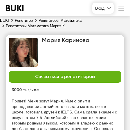
Вход
BUKI
Репетитор
Репетиторы Математика
Репетиторы Математика Мария К.
Мария Каримова
Связаться с репетитором
пн
вт
ср
чт
10
11
12
13
3000 тнг/час
Нет
Нет
Нет
Нет
Привет! Меня зовут Мария. Имею опыт в
свободных
свободных
свободных
свободных
преподавании английского языка и математики в
часов
часов
часов
часов
школе, готовила друзей к IELTS. Сама сдала экзамен с
результатом 7.5. Английский язык является моим
вторым родным языком, которым я владею с ранних
лет благодаря англоязычному окружению. Основала