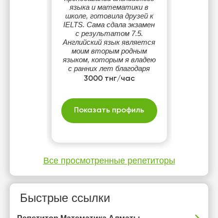
языка и математики в
школе, готовила друзей к
IELTS. Сама сдала экзамен
с результатом 7.5.
Английский язык является
моим вторым родным
языком, которым я владею
с ранних лет благодаря
англоязычному окружению.
3000 тнг/час
Основала Speaking Club в
школе, являлась его
ментором.
Показать профиль
Все просмотренные репетиторы
Быстрые ссылки