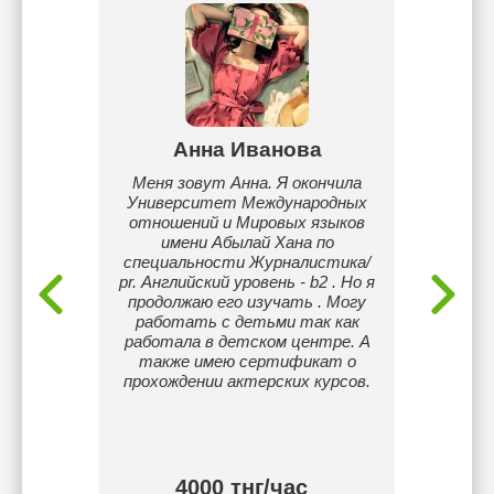
ева
Анна Иванова
Ю
опыт
Меня зовут Анна. Я окончила
Препод
о языка
Университет Международных
го
х и
отношений и Мировых языков
взро
енения
имени Абылай Хана по
Зан
оров по
специальности Журналистика/
неделю.
pr. Английский уровень - b2 . Но я
офис
продолжаю его изучать . Могу
работать с детьми так как
работала в детском центре. А
также имею сертификат о
прохождении актерских курсов.
4000 тнг/час