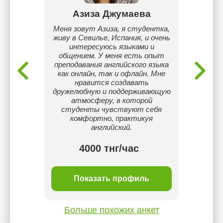
ов
Азиза Джумаева
Гул
рейский
Меня зовут Азиза, я студентка,
Дип
икам,
живу в Севилье, Испания, и очень
англ
рослым.
интересуюсь языками и
школе 
общением. У меня есть опыт
турист
преподавания английского языка
психо
как онлайн, так и офлайн. Мне
только
нравится создавать
б
дружелюбную и поддерживающую
атмосферу, в которой
студенты чувствуют себя
комфортно, практикуя
английский.
4000 тнг/час
ль
Показать профиль
П
Больше похожих анкет