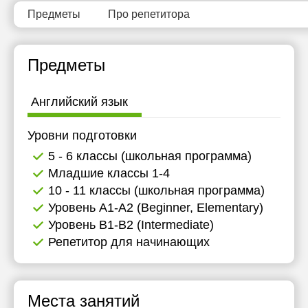
15:30
Предметы
Про репетитора
16:00
Предметы
16:30
17:00
Английский язык
17:30
Уровни подготовки
18:00
5 - 6 классы (школьная программа)
18:30
Младшие классы 1-4
10 - 11 классы (школьная программа)
19:00
Уровень А1-А2 (Beginner, Elementary)
19:30
Уровень B1-B2 (Intermediate)
Репетитор для начинающих
20:00
Места занятий