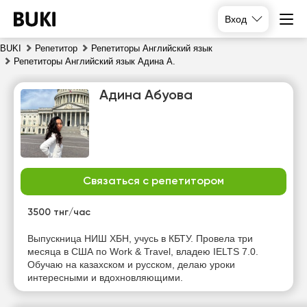
Вход
BUKI
Репетитор
Репетиторы Английский язык
Репетиторы Английский язык Адина А.
Адина Абуова
Связаться с репетитором
чт
пт
сб
вс
6
7
8
9
3500 тнг/час
Нет
Нет
Нет
Выпускница НИШ ХБН, учусь в КБТУ. Провела три
14:00
свободных
свободных
свободных
месяца в США по Work & Travel, владею IELTS 7.0.
часов
часов
часов
Обучаю на казахском и русском, делаю уроки
14:30
интересными и вдохновляющими.
15:00