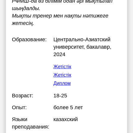
РФМШ-да өз білімім одан әрі мықтылап
шыңдалды.
Мықты тренер мен нақты нәтижеге
жетесің.
Образование:
Центрально-Азиатский
университет
, бакалавр,
2024
Жетістік
Жетістік
Диплом
Возраст:
18-25
Опыт:
более 5 лет
Языки
казахский
преподавания: