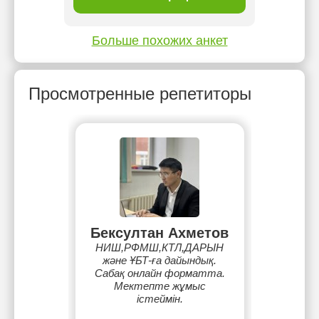
Больше похожих анкет
Просмотренные репетиторы
Бексултан Ахметов
НИШ,РФМШ,КТЛ,ДАРЫН
және ҰБТ-ға дайындық.
Сабақ онлайн форматта.
Мектепте жұмыс
істеймін.