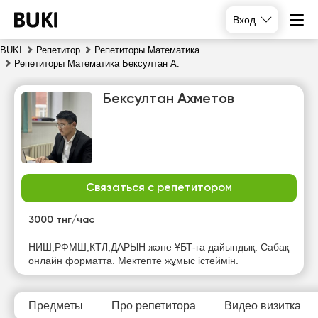
Вход
BUKI
Репетитор
Репетиторы Математика
Репетиторы Математика Бексултан А.
Бексултан Ахметов
Связаться с репетитором
чт
пт
сб
вс
6
7
8
9
3000 тнг/час
Нет
Нет
Нет
НИШ,РФМШ,КТЛ,ДАРЫН және ҰБТ-ға дайындық. Сабақ
18:00
свободных
свободных
свободных
онлайн форматта. Мектепте жұмыс істеймін.
часов
часов
часов
20:00
20:30
Предметы
Про репетитора
Видео визитка