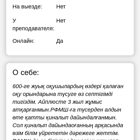
На выезде:
Нет
У
Нет
преподавателя:
Онлайн:
Да
О себе:
600-ге жуық оқушылардың өздері қалаған
оқу орындарына түсуге өз септігімді
тигіздім. Айплюсте 3 жыл жұмыс
атқарғанмын.РФМШ-ға түсерден алдын
өте қатты қиналып дайындалғанмын.
Сол қиналып дайындаоғанның арқасында
өзім білім үйрететін дәрежеге жеттім.