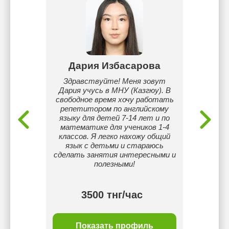
нова
Дария Избасарова
А
лучить
Здравствуйте! Меня зовут
Опытны
 по
Дария учусь в МНУ (Казгюу). В
знания
ому и
свободное время хочу работать
(ма
буду
репетитором по английскому
физика
омашнее
языку для детей 7-14 лет и по
препода
математике для учеников 1-4
130/
классов. Я легко нахожу общий
Readin
язык с детьми и стараюсь
6.0. П
сделать занятия интересными и
полезными!
3500 тнг/час
ль
Показать профиль
П