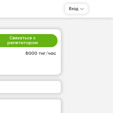
Вход
Связаться с
репетитором
8000 тнг/час
р
чт
2
13
т
Нет
одных
свободных
ов
часов