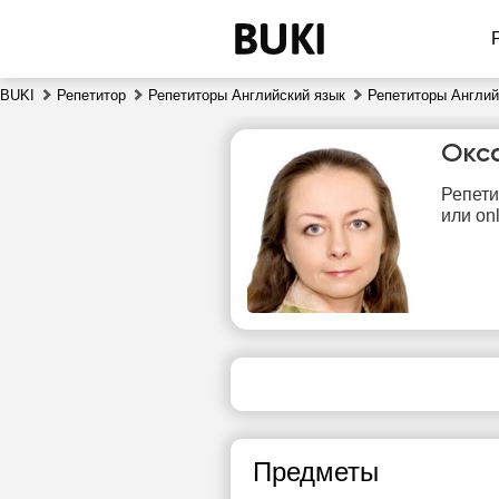
BUKI
Репетитор
Репетиторы Английский язык
Репетиторы Англий
Окс
Репети
или onl
пт
7
21:00
сво
ч
Предметы