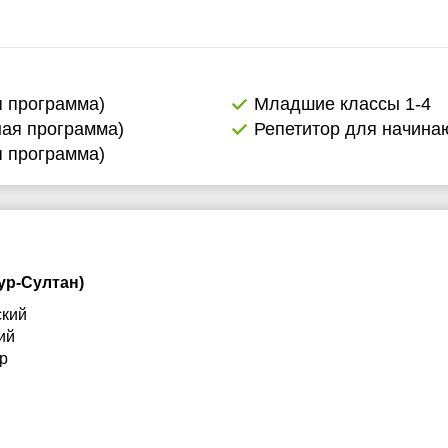
я программа)
Младшие классы 1-4
ная программа)
Репетитор для начин
я программа)
ур-Султан)
ский
ий
ур