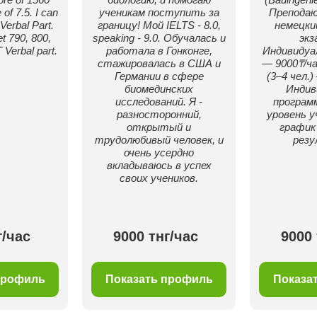
of 7.5. I can
ученикам поступить за
Преподаю
Verbal Part.
границу! Мой IELTS - 8.0,
немецки
t 790, 800,
speaking - 9.0. Обучалась и
экз
 Verbal part.
работала в Гонконге,
Индивидуа
стажировалась в США и
— 9000₸/ча
Германии в сфере
(3–4 чел.)
биомединских
Индив
исследований. Я -
программ
разносторонний,
уровень у
открытый и
график
трудолюбивый человек, и
рез
очень усердно
вкладываюсь в успех
своих учеников.
г/час
9000 тнг/час
9000 
профиль
Показать профиль
Показа