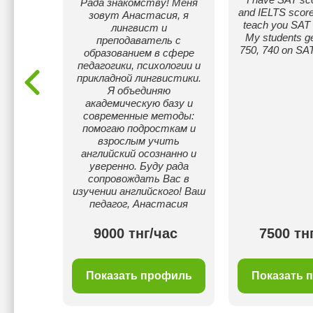
Рада знакомству! Меня
.00.
and IELTS score 
зовут Анастасия, я
аю
teach you SAT 
лингвист и
ную
My students ge
преподаватель с
аждого
750, 740 on SAT
образованием в сфере
ому, и
педагогики, психологии и
ады, и
прикладной лингвистики.
ошие
Я объединяю
ы.
академическую базу и
современные методы:
помогаю подросткам и
взрослым учить
английский осознанно и
уверенно. Буду рада
сопровождать Вас в
изучении английского! Ваш
педагог, Анастасия
00 тнг/
9000 тнг/час
7500 тн
с
филь
Показать профиль
Показать 