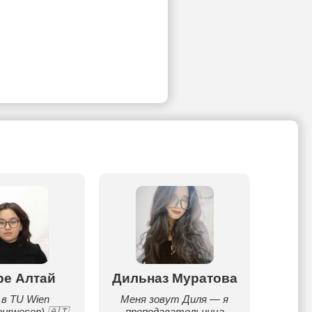
ре Алтай
Дильназ Муратова
Д
 в TU Wien
Меня зовут Диля — я
П
eurwesen) 🇦🇹.
преподавательница
словац