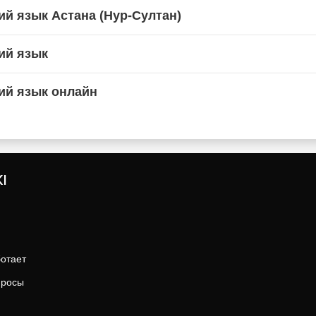
ий язык Астана (Нур-Султан)
ий язык
ий язык онлайн
I
ботает
просы