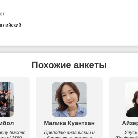
ет
нглийский
Похожие анкеты
ибол
Малика Куантхан
Айзе
unny teacher.
Преподаю английский и
Учусь
ore of 1560
биологию, и помогаю
(Bauingeni