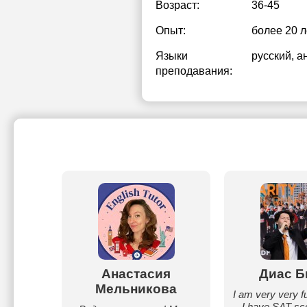
Возраст:
36-45
Опыт:
более 20 л
Языки
русский
, а
преподавания:
ценко
Анастасия
Диас Б
Мельникова
ая
I am very very f
вожу
I have SAT sc