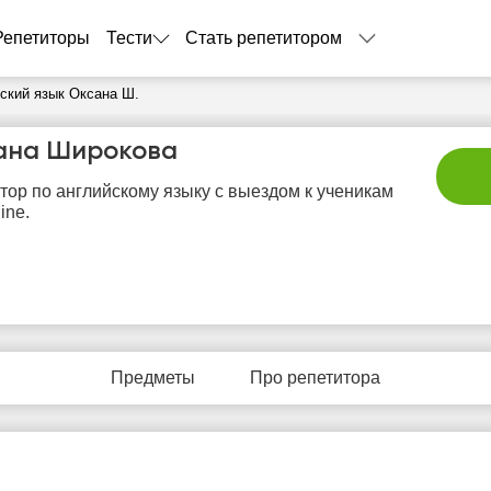
Репетиторы
Тести
Стать репетитором
ский язык Оксана Ш.
ана Широкова
тор по английскому языку с выездом к ученикам
ine.
сб
вс
пн
вт
с
8
9
10
11
1
Предметы
Про репетитора
Нет
Нет
Нет
Нет
Не
бодных
свободных
свободных
свободных
своб
асов
часов
часов
часов
час