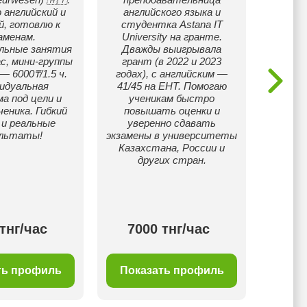
 английский и
английского языка и
летним
й, готовлю к
студентка Astana IT
Словаки
аменам.
University на гранте.
Брати
льные занятия
Дважды выигрывала
ваших 
с, мини-группы
грант (в 2022 и 2023
Учи
 — 6000₸/1.5 ч.
годах), с английским —
смотр
идуальная
41/45 на ЕНТ. Помогаю
гуляем
а под цели и
ученикам быстро
много
ченика. Гибкий
повышать оценки и
подгото
 и реальные
уверенно сдавать
полици
ультаты!
экзамены в университеты
унив
Казахстана, России и
других стран.
тнг/час
7000 тнг/час
90
ть профиль
Показать профиль
Пок