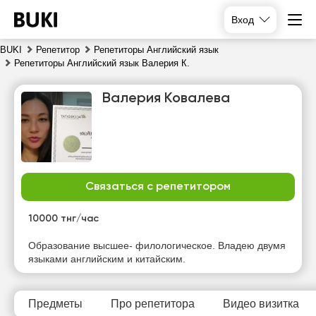
Вход
BUKI
Репетитор
Репетиторы Английский язык
Репетиторы Английский язык Валерия К.
Валерия Ковалева
Связаться с репетитором
чт
пт
сб
вс
6
7
8
9
10000 тнг/час
Нет
Нет
Нет
Образование высшее- филологическое. Владею двумя
12:00
свободных
свободных
свободных
языками английским и китайским.
часов
часов
часов
12:30
13:00
Предметы
Про репетитора
Видео визитка