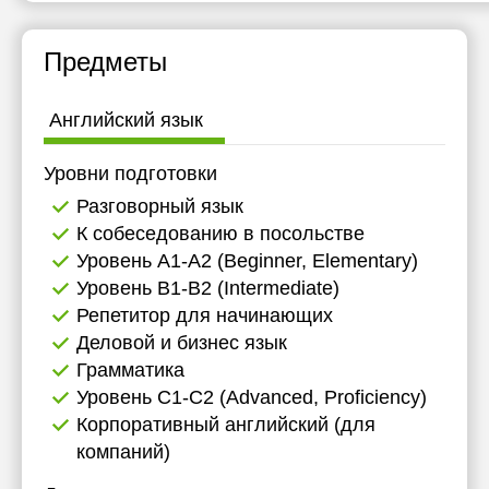
13:30
Предметы
14:00
14:30
Английский язык
15:00
Уровни подготовки
15:30
Разговорный язык
16:00
К собеседованию в посольстве
Уровень А1-А2 (Beginner, Elementary)
16:30
Уровень B1-B2 (Intermediate)
17:00
Репетитор для начинающих
Деловой и бизнес язык
17:30
Грамматика
18:00
Уровень C1-C2 (Advanced, Proficiency)
Корпоративный английский (для
18:30
компаний)
19:00