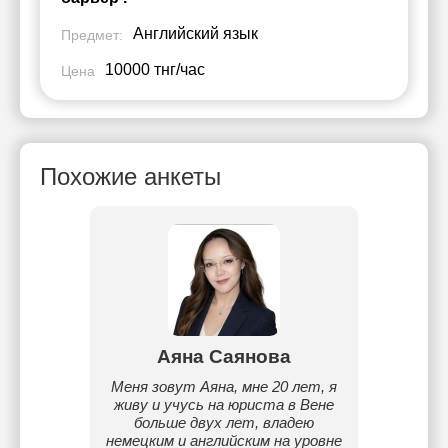
Английский язык
Предмет:
10000 тнг/час
Цена
Похожие анкеты
u
Аяна Саянова
А
 Я из
Меня зовут Аяна, мне 20 лет, я
С
ь ESL и
живу и учусь на юриста в Вене
пре
. У меня
больше двух лет, владею
инст
ивные
немецким и английским на уровне
NUET