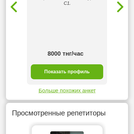
в том,
С1.
экзам
вно
пр
сике,
пост
ению,
релока
речи.
ваши
 тнг/
8000 тнг/час
ль
Показать профиль
П
Больше похожих анкет
Просмотренные репетиторы