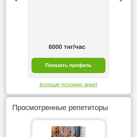
и.
6000 тнг/час
ль
Показать профиль
П
Больше похожих анкет
Просмотренные репетиторы