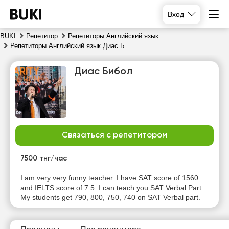
Вход
BUKI
Репетитор
Репетиторы Английский язык
Репетиторы Английский язык Диас Б.
Диас Бибол
Связаться с репетитором
пт
сб
вс
пн
7
8
9
10
7500 тнг/час
Нет
I am very very funny teacher. I have SAT score of 1560
17:00
10:00
10:00
свободных
and IELTS score of 7.5. I can teach you SAT Verbal Part.
часов
My students get 790, 800, 750, 740 on SAT Verbal part.
17:30
10:30
10:30
18:00
11:00
11:00