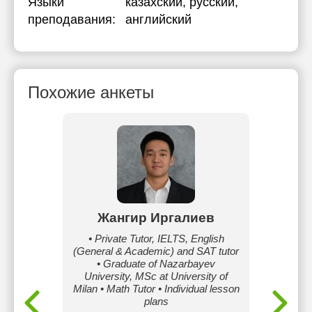
Языки
казахский
, русский
,
преподавания:
английский
Похожие анкеты
ова
Жангир Иргалиев
йского
• Private Tutor, IELTS, English
И
ажем.
(General & Academic) and SAT tutor
преп
• Graduate of Nazarbayev
повыш
 школы
University, MSc at University of
сдачи 
олее 150
Milan • Math Tutor • Individual lesson
 свои
plans