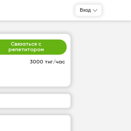
Вход
Связаться с
репетитором
3000 тнг/час
т
сб
4
15
т
Нет
одных
свободных
ов
часов