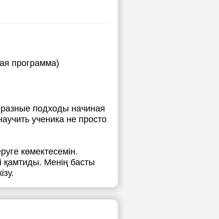
ная программа)
 разные подходы начиная
научить ученика не просто
уге көмектесемін.
 қамтиды. Менің басты
ізу.