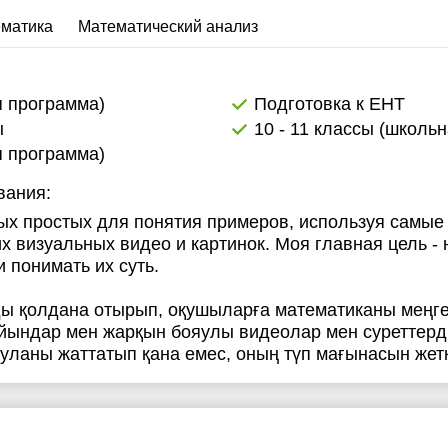
матика
Математический анализ
я программа)
Подготовка к ЕНТ
ы
10 - 11 классы (школь
я программа)
вания:
ых простых для понятия примеров, используя самые
их визуальных видео и картинок. Моя главная цель - 
 понимать их суть.
 қолдана отырып, оқушыларға математиканы меңгер
ойындар мен жарқын бояулы видеолар мен суреттерді
ланы жаттатып қана емес, оның түп мағынасын жетк