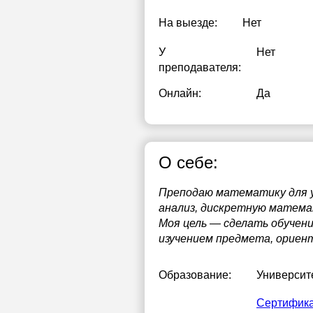
На выезде:
Нет
У
Нет
преподавателя:
Онлайн:
Да
О себе:
Преподаю математику для у
анализ, дискретную матема
Моя цель — сделать обучен
изучением предмета, ориент
Образование:
Университ
Сертифика