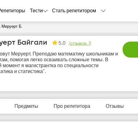
Репетиторы
Тести
Стать репетитором
 Меруерт Б.
уерт Байгали
5.0
(
отзывов: 1
)
овут Меруерт. Преподаю математику школьникам и
там, помогая легко осваивать сложные темы. В
 момент я магистрантка по специальности
атика и статистика".
пн
вт
ср
чт
п
10
11
12
13
1
Предметы
Про репетитора
Отзывы
Нет
Нет
Нет
Нет
Не
бодных
свободных
свободных
свободных
своб
асов
часов
часов
часов
час