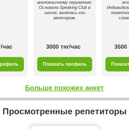
англоязычному окружению.
экз
Основала Speaking Club в
Индивидуа
школе, являлась его
понятно
ментором.
слож
г/час
3000 тнг/час
3500 
профиль
Показать профиль
Показа
Больше похожих анкет
Просмотренные репетиторы