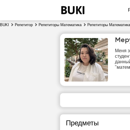
BUKI
Репетитор
Репетиторы Математика
Репетиторы Математика
Мер
Меня з
студен
данный
"матем
вс
9
19:00
сво
ч
Предметы