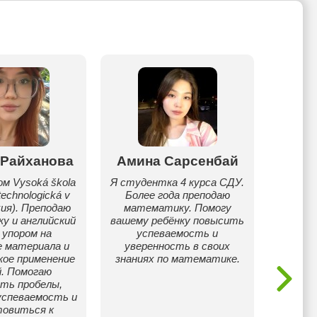
 Райханова
Амина Сарсенбай
Ра
м Vysoká škola
Я студентка 4 курса СДУ.
Я учусь
echnologická v
Более года преподаю
явля
хия). Преподаю
математику. Помогу
знака 
у и английский
вашему ребёнку повысить
при
 упором на
успеваемость и
о
е материала и
уверенность в своих
мате
кое применение
знаниях по математике.
учени
й. Помогаю
логик
ть пробелы,
задач, 
успеваемость и
товиться к
успева