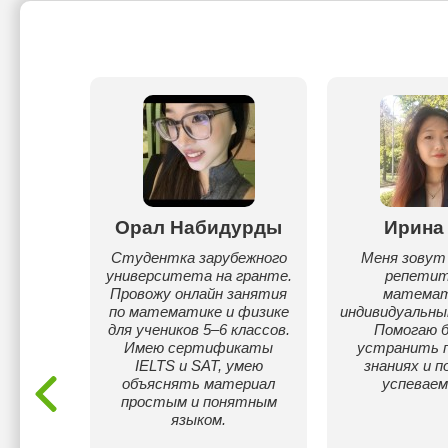
аева
Орал Набидурды
Ирина
осла в
Студентка зарубежного
Меня зовут 
гаш
университета на гранте.
репетит
бласти.
Провожу онлайн занятия
математ
по математике и физике
индивидуальны
для учеников 5–6 классов.
Помогаю 
Имею сертификаты
устранить п
IELTS и SAT, умею
знаниях и 
объяснять материал
успеваем
простым и понятным
языком.