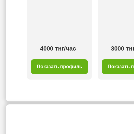
ас
4000 тнг/час
3000 тн
филь
Показать профиль
Показать 