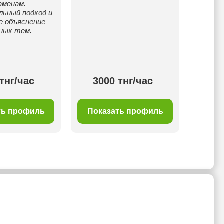
аменам.
контрол
льный подход и
сам
е объяснение
работ
ных тем.
форми
пон
тнг/час
3000 тнг/час
30
ть профиль
Показать профиль
Пок