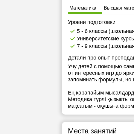
Математика
Высшая мате
Уровни подготовки
5 - 6 классы (школьна
Университетские курс
7 - 9 классы (школьна
Детали про опыт препода
Учу детей с помощью сам
от интересных игр до ярк
запоминать формулы, но и
Ең қарапайым мысалдарды
Методика түрлі қызықты 
мақсатым - оқушыға форму
Места занятий