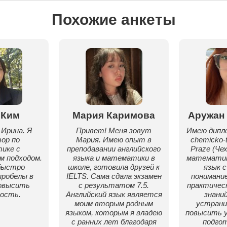
Похожие анкеты
 Ким
Мария Каримова
Аружан
Ирина. Я
Привет! Меня зовут
Имею дипло
ор по
Мария. Имею опыт в
chemicko-t
ике с
преподавании английского
Praze (Че
м подходом.
языка и математики в
математик
быстро
школе, готовила друзей к
язык с
робелы в
IELTS. Сама сдала экзамен
понимани
повысить
с результатом 7.5.
практичес
ость.
Английский язык является
знани
моим вторым родным
устрани
языком, которым я владею
повысить 
с ранних лет благодаря
подго