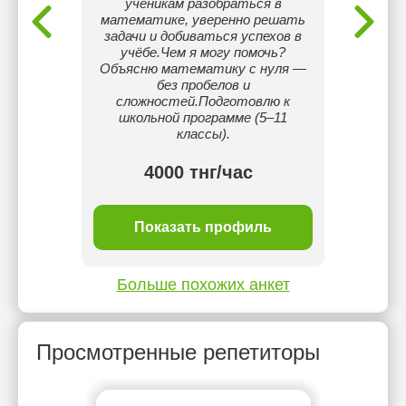
ученикам разобраться в
математике, уверенно решать
задачи и добиваться успехов в
учёбе.Чем я могу помочь?
Объясню математику с нуля —
без пробелов и
сложностей.Подготовлю к
школьной программе (5–11
классы).
4000 тнг/час
2 
ль
Показать профиль
П
Больше похожих анкет
Просмотренные репетиторы