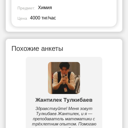
Химия
Предмет:
4000 тнг/час
Цена
Похожие анкеты
а
Жантилек Тулкибаев
Айг
атике
Здравствуйте! Меня зовут
Препод
Тулкибаев Жантилек, и я —
школе
преподаватель математики с
поня
трёхлетним опытом. Помогаю