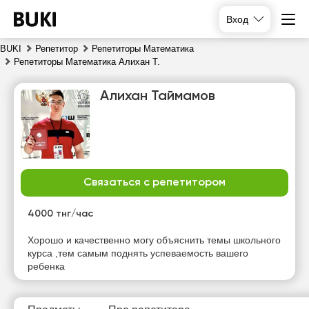
Вход
BUKI
Репетитор
Репетиторы Математика
Репетиторы Математика Алихан Т.
Алихан Таймамов
Связаться с репетитором
чт
пт
сб
вс
6
7
8
9
4000 тнг/час
Нет
Нет
Нет
Нет
Хорошо и качественно могу объяснить темы школьного
свободных
свободных
свободных
свободных
курса ,тем самым поднять успеваемость вашего
часов
часов
часов
часов
ребенка