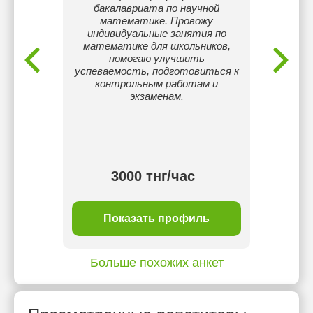
ьного
бакалавриата по научной
Тулк
днять
математике. Провожу
препо
ебенка
индивидуальные занятия по
трёхл
математике для школьников,
уч
помогаю улучшить
матем
успеваемость, подготовиться к
задач
контрольным работам и
учё
экзаменам.
Объяс
сло
шко
3000 тнг/час
ль
Показать профиль
П
Больше похожих анкет