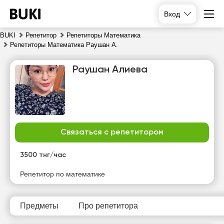
Вход
BUKI
Репетитор
Репетиторы Математика
Репетиторы Математика Раушан А.
Раушан Алиева
Связаться с репетитором
чт
пт
сб
вс
6
7
8
9
3500 тнг/час
Нет
Нет
Нет
Репетитор по математике
16:00
свободных
свободных
свободных
часов
часов
часов
16:30
Предметы
Про репетитора
17:00