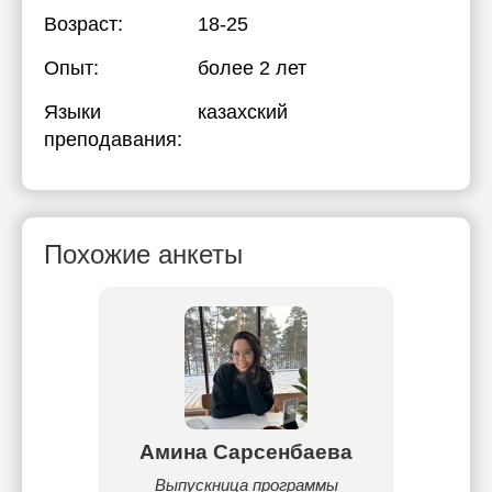
Возраст:
18-25
Опыт:
более 2 лет
Языки
казахский
преподавания:
Похожие анкеты
ов
Амина Сарсенбаева
Жан
 могу
Выпускница программы
Здра