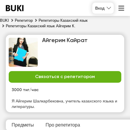
Вход
BUKI
Репетитор
Репетиторы Казахский язык
Репетиторы Казахский язык Айгерим К.
Айгерим Кайрат
Связаться с репетитором
вс
пн
вт
ср
9
10
11
12
3000 тнг/час
Нет
Нет
Нет
Нет
Я Айгерим Шалкарбековна, учитель казахского языка и
свободных
свободных
свободных
свободных
литературы.
часов
часов
часов
часов
Предметы
Про репетитора