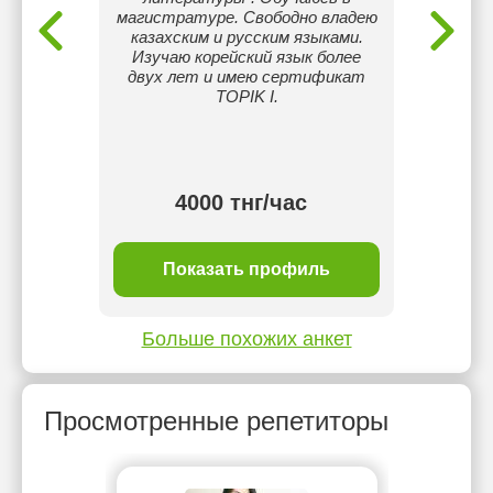
отать с
магистратуре. Свободно владею
каза
вляют
казахским и русским языками.
Авторс
вать
Изучаю корейский язык более
зубреж
ко как
двух лет и имею сертификат
Удоб
 жизни.
TOPIK I.
оф
 своего
бес
4000 тнг/час
ль
Показать профиль
П
Больше похожих анкет
Просмотренные репетиторы