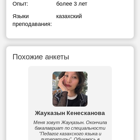
Опыт:
более 3 лет
Языки
казахский
преподавания:
Похожие анкеты
бай
Жауказын Кенесканова
Ал
сфере
Меня зовут Жауқазын. Окончила
Репети
астоящее
бакалавриат по специальности
Опыт 4
ратуре,
"Педагог казахского языка и
детей.
нания.
литературы". Обучаюсь в
РФМШ, 