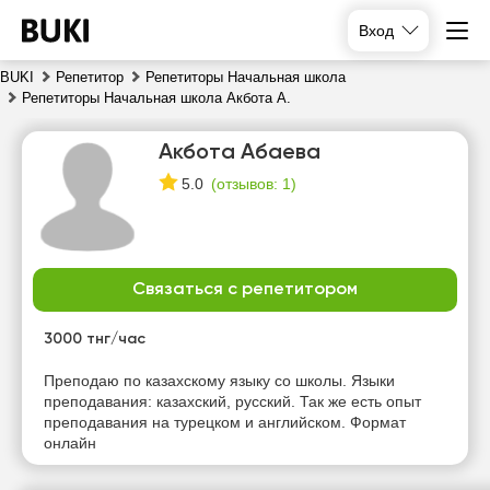
Вход
BUKI
Репетитор
Репетиторы Начальная школа
Репетиторы Начальная школа Акбота А.
Акбота Абаева
(
отзывов: 1
)
5.0
Связаться с репетитором
вс
пн
вт
ср
9
10
11
12
3000 тнг/час
Нет
Нет
Нет
Нет
Преподаю по казахскому языку со школы. Языки
свободных
свободных
свободных
свободных
преподавания: казахский, русский. Так же есть опыт
часов
часов
часов
часов
преподавания на турецком и английском. Формат
онлайн