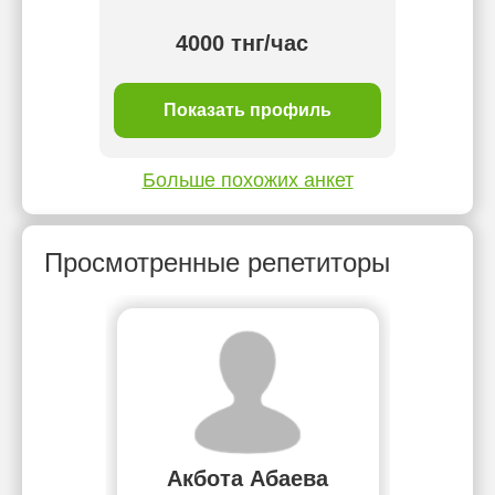
4000 тнг/час
ль
Показать профиль
П
Больше похожих анкет
Просмотренные репетиторы
Акбота Абаева