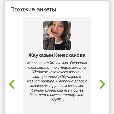
Похожие анкеты
ынбай
Жауказын Кенесканова
Дина
у языку
Меня зовут Жауқазын. Окончила
Я раб
бакалавриат по специальности
получа
"Педагог казахского языка и
что 
литературы". Обучаюсь в
знаниям
магистратуре. Свободно владею
я
казахским и русским языками.
сове
Изучаю корейский язык более
разв
двух лет и имею сертификат
исп
TOPIK I.
дея
стараю