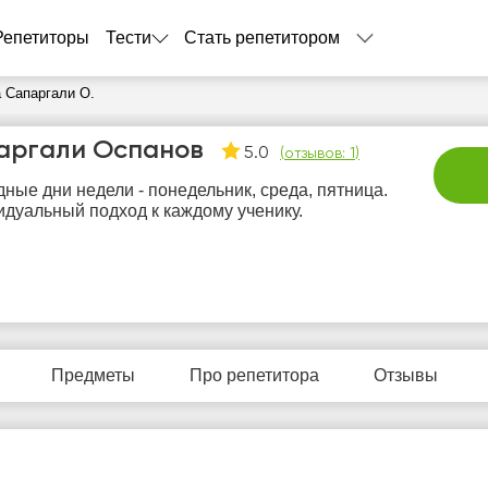
Репетиторы
Тести
Стать репетитором
 Сапаргали О.
аргали Оспанов
5.0
(
отзывов: 1
)
ные дни недели - понедельник, среда, пятница.
дуальный подход к каждому ученику.
пт
сб
вс
пн
в
7
8
9
10
1
Предметы
Про репетитора
Отзывы
Нет
Нет
Нет
Нет
Не
бодных
свободных
свободных
свободных
своб
асов
часов
часов
часов
час