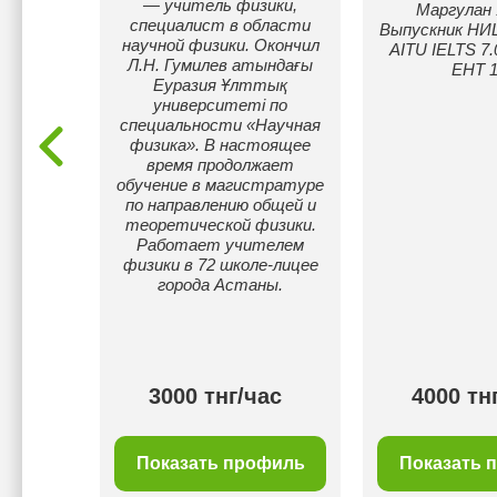
Польше.
— учитель физики,
Маргулан 
ким,
специалист в области
Выпускник Н
ским и
научной физики. Окончил
AITU IELTS 7.
цким
Л.Н. Гумилев атындағы
ЕНТ 1
а школу
Еуразия Ұлттық
статом,
университеті по
 по
специальности «Научная
 ЕНТ.
физика». В настоящее
о на
время продолжает
кой
обучение в магистратуре
хскому и
по направлению общей и
 в
теоретической физики.
импиаде
Работает учителем
Москве.
физики в 72 школе-лицее
города Астаны.
ас
3000 тнг/час
4000 тн
филь
Показать профиль
Показать 