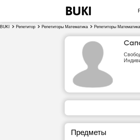
BUKI
Репетитор
Репетиторы Математика
Репетиторы Математика
Сап
Свобод
Индиви
чт
6
Нет
свободных
сво
часов
ч
Предметы