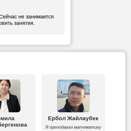
 Сейчас не занимается
овить занятия.
амила
Ербол Жайлаубек
Пери
бергенова
Я преподавал математику
Периз