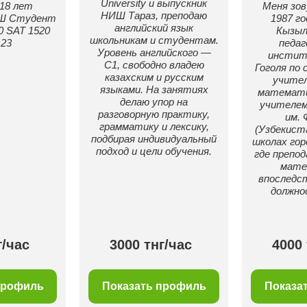
University и выпускник
18 лет
Меня зов
НИШ Tараз, преподаю
ИШ Студент
1987 го
английский язык
0 SAT 1520
Кызыл
школьникам и студентам.
23
педаг
Уровень английского —
институ
C1, свободно владею
Гоголя по
казахским и русским
учител
языками. На занятиях
математи
делаю упор на
учителем
разговорную практику,
им.
грамматику и лексику,
(Узбекист
подбирая индивидуальный
школах гор
подход и цели обучения.
где препод
мате
впоследс
должно
г/час
3000 тнг/час
4000 
профиль
Показать профиль
Показа