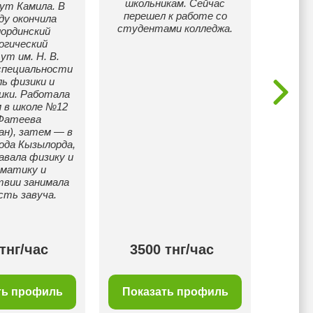
школьникам. Сейчас
перево
ут Камила. В
перешел к работе со
язык. 
ду окончила
студентами колледжа.
на к
ординский
огический
т им. Н. В.
 специальности
ь физики и
ки. Работала
 в школе №12
 Фатеева
ан), затем — в
ода Кызылорда,
авала физику и
матику и
твии занимала
сть завуча.
тнг/час
3500 тнг/час
30
ть профиль
Показать профиль
Пок