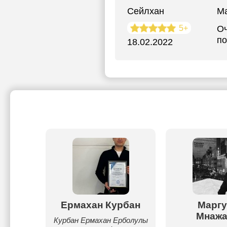
Сейлхан
М
5+
Оч
по
18.02.2022
ргазы
Ермахан Курбан
Маргу
Мнажа
ал, мне
Курбан Ермахан Ерболулы