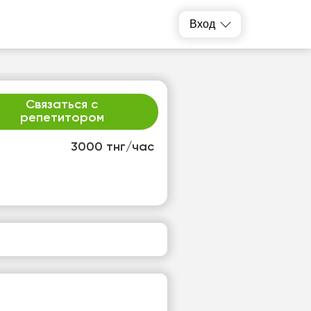
Вход
Связаться с
репетитором
3000 тнг/час
т
ср
1
12
т
Нет
одных
свободных
ов
часов