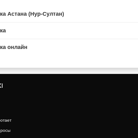
ка Астана (Нур-Султан)
ка
ка онлайн
I
ботает
просы