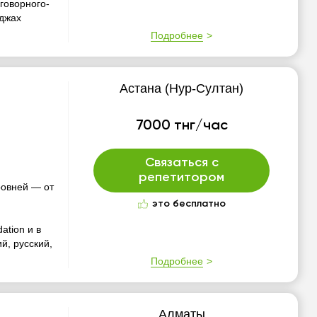
говорного-
еджах
Подробнее
Астана (Нур-Султан)
7000 тнг/час
Связаться с
репетитором
ровней — от
это бесплатно
ation и в
й, русский,
Подробнее
Алматы