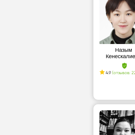
Назым
Кенескали
4.9
(отзывов: 2