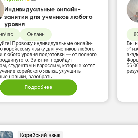
Индивидуальные онлайн-
занятия для учеников любого
уровня
нг/час
Онлайн
8
уйте! Провожу индивидуальные онлайн-
Вы н
по корейскому языку для учеников любого
✅ из
 и любого уровня подготовки — от полного
академично ✅ пол
продвинутого. Занятия подойдут
Формат
ам, студентам и взрослым, которые хотят
56 000 тг •⁠ ⁠Группа 2 че
учение корейского языка, улучшить
резу
ные навыки, разобрать
Подробнее
Корейский язык