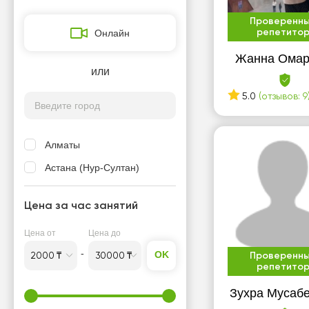
Проверенн
Онлайн
репетито
Жанна Омар
или
5.0
(отзывов: 9
Алматы
Астана (Нур-Султан)
Цена за час занятий
Цена от
Цена до
OK
Проверенн
репетито
Зухра Мусаб