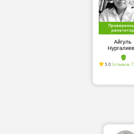
Проверенн
репетито
Айгуль
Нургалие
5.0
(отзывов: 7
хаил П.