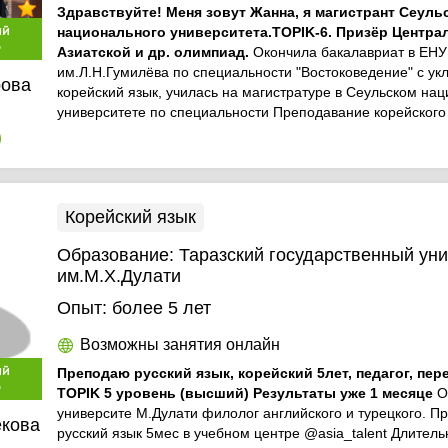
Здравствуйте! Меня зовут Жанна, я магистрант Сеуль
ый
национального университета.TOPIK-6. Призёр Центра
р
Азиатской и др. олимпиад.
Окончила бакалавриат в ЕНУ
им.Л.Н.Гумилёва по специальности "Востоковедение" с ук
ова
корейский язык, училась на магистратуре в Сеульском на
университете по специальности Преподавание корейского
)
Корейский язык
Образование:
Таразский государственный ун
им.М.Х.Дулати
Опыт:
более 5 лет
Возможны занятия онлайн
ый
Преподаю русский язык, корейский 5лет, педагог, пер
р
TOPIK 5 уровень (высший) Результаты уже 1 месяце
О
университе М.Дулати филолог английского и турецкого. П
екова
русский язык 5мес в учебном центре @asia_talent Длитель