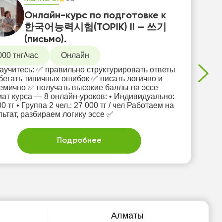
Онлайн-курс по подготовке к
한국어능력시험(TOPIK) II — 쓰기
(письмо).
000 тнг/час
Онлайн
аучитесь: ✅ правильно структурировать ответы
бегать типичных ошибок ✅ писать логично и
учать высокие баллы на эссе
 курса — 8 онлайн-уроков: •⁠ ⁠Индивидуально:
л.: 27 000 тг / чел Работаем на
льтат, разбираем логику эссе ✅
Подробнее
Алматы