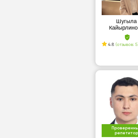
Шугыла
Кайырлино
4.8
(отзывов: 5
Проверенн
репетито