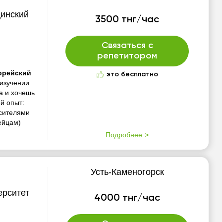
цинский
3500 тнг/час
Связаться с
репетитором
орейский
это бесплатно
 изучении
за и хочешь
й опыт:
осителями
ейцам)
Подробнее
Усть-Каменогорск
ерситет
4000 тнг/час