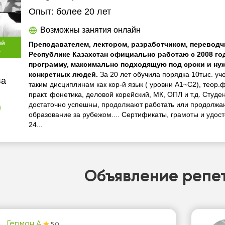
Опыт:
более 20 лет
Возможны занятия онлайн
ый
Преподавателем, лектором, разработчиком, переводчи
р
Республике Казахстан официально работаю с 2008 го
программу, максимально подходящую под сроки и ну
конкретных людей.
За 20 лет обучила порядка 10тыс. уч
ва
таким дисциплинам как кор-й язык ( уровни А1~С2), теор.
практ. фонетика, деловой корейский, МК, ОПЛ и т.д. Студе
достаточно успешны, продолжают работать или продолжа
)
образование за рубежом.... Сертификаты, грамоты и удост
24...
Объявление репе
Герман А.
5.0