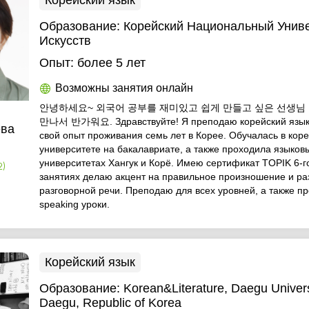
Корейский язык
Образование:
Корейский Национальный Унив
Искусств
Опыт:
более 5 лет
Возможны занятия онлайн
안녕하세요~ 외국어 공부를 재미있고 쉽게 만들고 싶은 선생님
만나서 반가워요. Здравствуйте! Я преподаю корейский язык
ева
свой опыт проживания семь лет в Корее. Обучалась в кор
университете на бакалавриате, а также проходила языков
университетах Хангук и Корё. Имею сертификат TOPIK 6-г
2)
занятиях делаю акцент на правильное произношение и ра
разговорной речи. Преподаю для всех уровней, а также п
speaking уроки.
Корейский язык
Образование:
Korean&Literature, Daegu Univers
Daegu, Republic of Korea