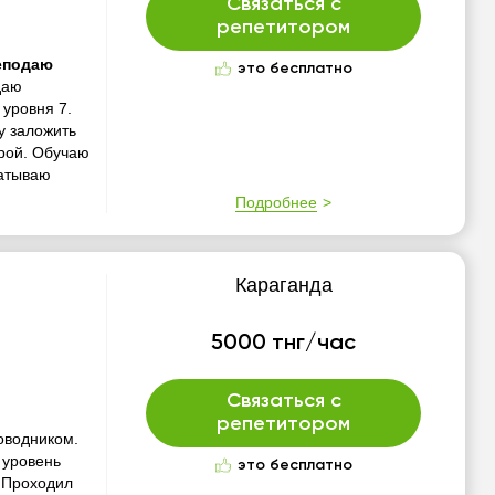
Связаться с
репетитором
реподаю
это бесплатно
даю
 уровня 7.
у заложить
урой. Обучаю
батываю
Подробнее
Караганда
5000 тнг/час
Связаться с
репетитором
оводником.
6 уровень
это бесплатно
. Проходил