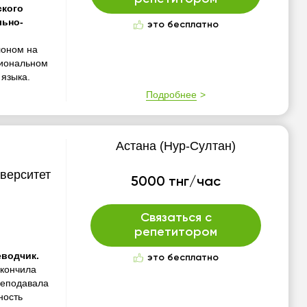
ского
льно-
это бесплатно
лоном на
циональном
 языка.
Подробнее
Астана (Нур-Султан)
иверситет
5000 тнг/час
Связаться с
репетитором
еводчик.
это бесплатно
кончила
реподавала
ность