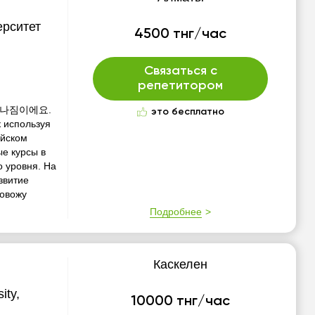
ерситет
4500 тнг/час
Связаться с
репетитором
 나짐이에요.
это бесплатно
 используя
ейском
ые курсы в
о уровня. На
звитие
ровожу
Подробнее
Каскелен
ity,
10000 тнг/час