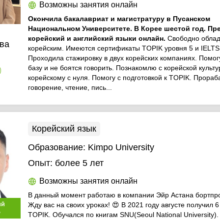
Возможны занятия онлайн
Окончила бакалавриат и магистратуру в Пусанском
Национальном Университете. В Корее шестой год. П
корейский и английский языки онлайн.
Свободно обла
ва
корейским. Имеются сертификаты TOPIK уровня 5 и IELTS
Проходила стажировку в двух корейских компаниях. Помог
базу и не боятся говорить. Познакомлю с корейской культ
)
корейскому с нуля. Помогу с подготовкой к TOPIK. Прора
говорение, чтение, пись...
Корейский язык
Образование:
Kimpo University
Опыт:
более 5 лет
Возможны занятия онлайн
В данный момент работаю в компании Эйр Астана бортпр
ый
Жду вас на своих уроках! 😍 В 2021 году августе получил 
р
TOPIK. Обучался по книгам SNU(Seoul National University)