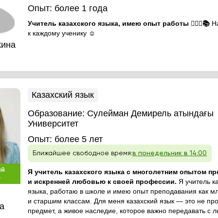
Опыт:
более 1 года
Учитель казахского языка, имею опыт работы 🙆🏻‍♀️📚
Н
к каждому ученику ☺️
кина
Казахский язык
Образование:
Сулейман Демирель атындағы
Университет
Опыт:
более 5 лет
Ближайшее свободное время:
в понедельник в 14:00
ый
Я учитель казахского языка с многолетним опытом п
р
и искренней любовью к своей профессии.
Я учитель к
языка, работаю в школе и имею опыт преподавания как м
и старшим классам. Для меня казахский язык — это не пр
а
предмет, а живое наследие, которое важно передавать с 