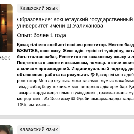
Казахский язык
Образование:
Кокшетауский государственный
университет имени Ш.Уалиханова
Опыт:
более 1 года
Қазақ тілі мен әдебиеті пәнінен репетитор. Мектеп ба
БЖБ/ТЖБ, эссе жазу. Жеке әдіс, түсінікті түсіндіру, нә
бағытталған сабақ. Репетитор по казахскому языку и 
мбек
Подготовка к школе и экзаменам, помощь с сочинени
анализом произведений. Индивидуальный подход, до
)
объяснение, работа на результат.
📚 Қазақ тілі мен әдеб
репетитор Мен әр оқушыға жеке тәсілмен жұмыс жасаймын
тиімді сабақ беру техникам мен авторлық әдістерім бар. Қ
тақырыптарды жеңіл тілмен түсіндіремін, грамматиканы жү
меңгертемін. ✍️ Эссе жазу 📖 Әдеби шығармаларды талда
ТЖБ, емтиханғ...
Казахский язык