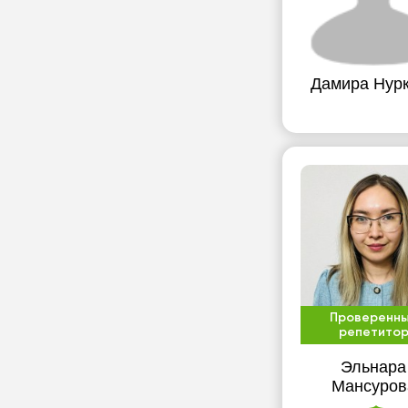
Дамира Нур
Проверенн
репетито
Эльнара
Мансуров