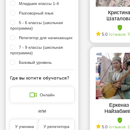
Младшие классы 1-4
Кристин
Разговорный язык
Шаталов
5 - 6 классы (школьная
программа)
5.0
(отзывов: 1
Репетитор для начинающих
7 - 9 классы (школьная
программа)
Базовый уровень
Носитель языка
Где вы хотите обучаться?
Подготовка к ЕНТ
Подготовка к школе
Онлайн
Еркеназ
Найзабае
или
У ученика
У репетитора
5.0
(отзывов: 2