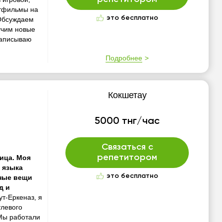
ьтфильмы на
это бесплатно
 Обсуждаем
учим новые
записываю
Подробнее
Кокшетау
5000 тнг/час
Связаться с
репетитором
ица. Моя
я языка
это бесплатно
ные вещи
д и
ут-Еркеназ, я
улевого
 Мы работали