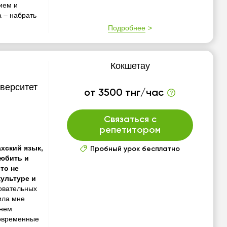
ием и
а – набрать
Подробнее
Кокшетау
верситет
от 3500 тнг/час
Связаться с
репетитором
ахский язык,
Пробный урок бесплатно
любить и
то не
культуре и
зовательных
ила мне
внем
современные