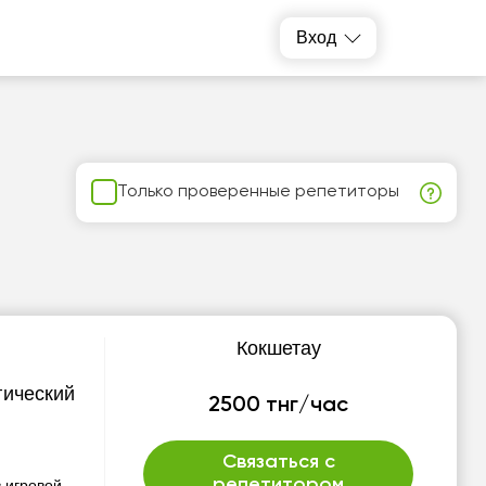
Вход
Только проверенные репетиторы
Кокшетау
гический
2500 тнг/час
Связаться с
репетитором
 игровой,