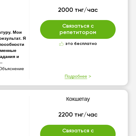
2000 тнг/час
Связаться с
атуру. Мои
репетитором
езультат. Я
это бесплатно
пособности
еменные
задания и
 –
 Объяснение
Подробнее
Кокшетау
2200 тнг/час
Связаться с