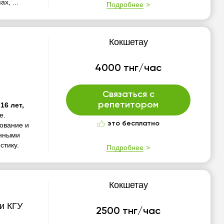
х, ...
Подробнее
Кокшетау
4000 тнг/час
Связаться с
репетитором
16 лет,
е.
это бесплатно
рование и
енными
стику.
Подробнее
Кокшетау
и КГУ
2500 тнг/час