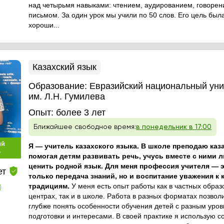
над четырьмя навыками: чтением, аудированием, говорен
письмом. За один урок мы учили по 50 слов. Его цель был
хороши...
Казахский язык
Образование:
Евразийский национальный уни
им. Л.Н. Гумилева
Опыт:
более 3 лет
Ближайшее свободное время:
в понедельник в 17:00
ый
Я — учитель казахского языка. В школе преподаю каз
р
помогая детям развивать речь, учусь вместе с ними 
ценить родной язык. Для меня профессия учителя — э
ет
только передача знаний, но и воспитание уважения к 
традициям.
У меня есть опыт работы как в частных обра
)
центрах, так и в школе. Работа в разных форматах позвол
глубже понять особенности обучения детей с разным уро
подготовки и интересами. В своей практике я использую 