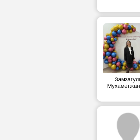
Замзагул
Мухаметжан