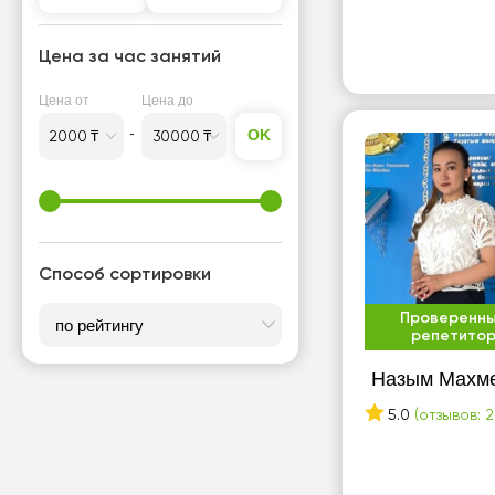
Цена за час занятий
Цена от
Цена до
OK
Способ сортировки
Проверенн
репетито
Назым Махм
5.0
(отзывов: 2