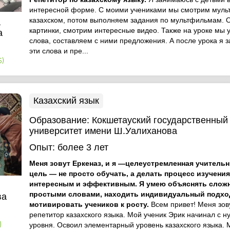
интересной форме. С моими учениками мы смотрим мул
казахском, потом выполняем задания по мультфильмам.
а
картинки, смотрим интересные видео. Также на уроке мы 
а
слова, составляем с ними предложения. А после урока я 
эти слова и пре...
5)
Казахский язык
Образование:
Кокшетауский государственный
университет имени Ш.Уалиханова
Опыт:
более 3 лет
Меня зовут Еркеназ, и я —целеустремленная учительн
цель — не просто обучать, а делать процесс изучени
интересным и эффективным. Я умею объяснять слож
простыми словами, находить индивидуальный подхо
ва
мотивировать учеников к росту.
Всем привет! Меня зов
репетитор казахского языка. Мой ученик Эрик начинал с н
уровня. Освоил элементарный уровень казахского языка.
)