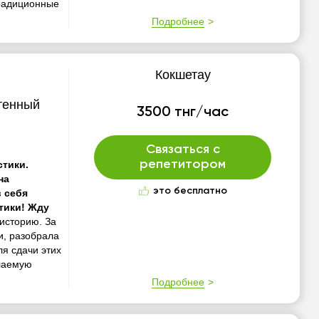
традиционные
Подробнее
Кокшетау
стенный
3500 тнг/час
Связаться с
репетитором
стики.
на
это бесплатно
в себя
тики! Жду
историю. За
и, разобрала
ля сдачи этих
елаемую
Подробнее