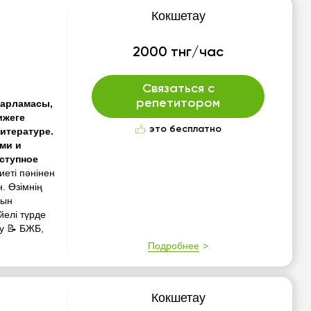
Кокшетау
2000 тнг/час
Связаться с
репетитором
ғдарламасы,
тижеге
это бесплатно
литературе.
ями и
ступное
иеті пәнінен
. Өзімнің
иын
йелі түрде
у 📝 БЖБ,
Подробнее
Кокшетау