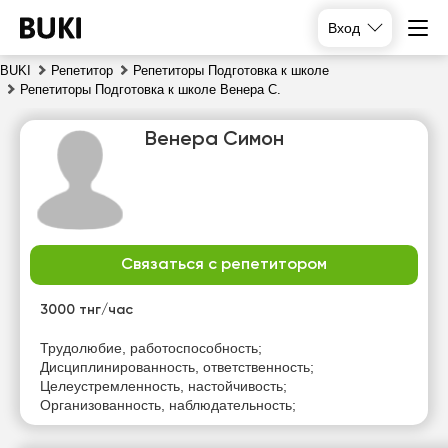
Вход
BUKI
Репетитор
Репетиторы Подготовка к школе
Репетиторы Подготовка к школе Венера С.
Венера Симон
Связаться с репетитором
сб
вс
пн
вт
8
9
10
11
3000 тнг/час
Нет
Нет
Нет
Нет
Трудолюбие, работоспособность;
свободных
свободных
свободных
свободных
Дисциплинированность, ответственность;
часов
часов
часов
часов
Целеустремленность, настойчивость;
Организованность, наблюдательность;