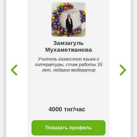
ова
Замзагуль
То
Мухаметжанова
 языку.
Все
То
Учитель казахского языка и
Кокше
литературы, стаж работы 16
Англи
лет, педагог-модератор
Студ
каждым
. Ув
тнг/
4000 тнг/час
ль
Показать профиль
П