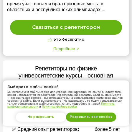
время участвовал и брал призовые места в
областных и республиканских олимпиадах ...
Связаться с репетитором
это бесплатно
Подробнее
Репетиторы по физике
университетские курсы - основная
информация
Выберите файлы cookie!
Ми используем файлы cookie для упрощения навигации по сайту, анализу того,
✅ Количество репетиторов:
63
как он используется, предоставления актуальной рекламы. Если вы нажимаете
"Разрешить все cookies", вы соглашаетесь на использование нами всех файлов
cookies на сайте. Если вы нажимаете "Не разрешать", то будут использоваться
✅ Средняя цена*:
7000 тнг/час
только обязательные файлы cookies. Узнать подробнее в нашей
Политике
конфиденциальности
и
Политике файлов cookie
✅ Средний рейтинг:
4.91
Не разрешать
Разрешить все cookies
✅ Занятия онлайн:
Да
✅ Средний опыт репетиторов:
более 5 лет