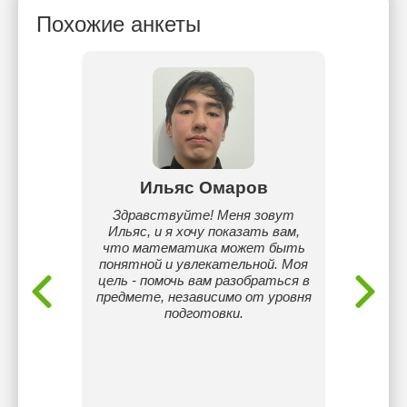
Похожие анкеты
Ильяс Омаров
ком
Здравствуйте! Меня зовут
Выпус
подаю
Ильяс, и я хочу показать вам,
(Cybers
ческие
что математика может быть
3 год
понятной и увлекательной. Моя
олимп
цель - помочь вам разобраться в
Фараби
предмете, независимо от уровня
оли
подготовки.
помо
развит