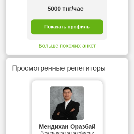
тнг/
5000 тнг/час
ль
Показать профиль
П
Больше похожих анкет
Просмотренные репетиторы
Мендихан Оразбай
Репетитор по предмету