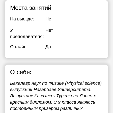
Места занятий
17:30
17:30
17:30
18:00
18:00
18:00
На выезде:
Нет
18:30
18:30
18:30
У
Нет
19:00
19:00
19:00
преподавателя:
19:30
19:30
19:30
Онлайн:
Да
20:00
20:00
20:00
20:30
20:30
20:30
О себе:
21:00
21:00
21:00
Бакалавр наук по Физике (Physical science)
выпускник Назарбаев Университета.
Выпускник Казахско- Турецкого Лицея с
красным дипломом. C 9 класса являюсь
постоянным призером различных