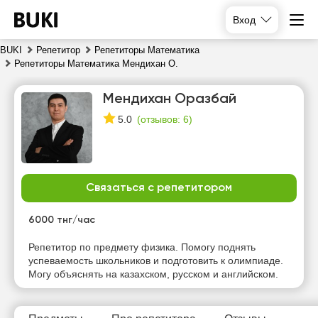
Вход
BUKI
Репетитор
Репетиторы Математика
Репетиторы Математика Мендихан О.
Мендихан Оразбай
(
отзывов: 6
)
5.0
Связаться с репетитором
чт
пт
сб
вс
6
7
8
9
6000 тнг/час
Репетитор по предмету физика. Помогу поднять
16:00
10:00
10:00
10:00
успеваемость школьников и подготовить к олимпиаде.
Могу объяснять на казахском, русском и английском.
16:30
10:30
10:30
10:30
17:00
11:00
11:00
11:00