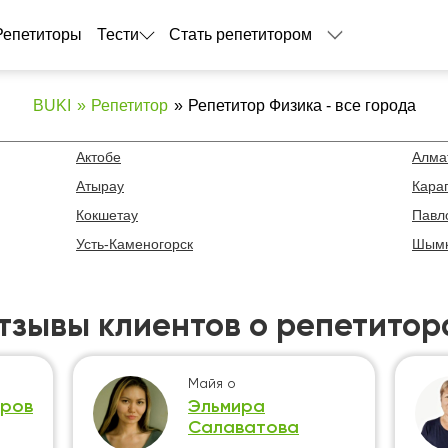
Репетиторы
Тести
Стать репетитором
BUKI
Репетитор
Репетитор Физика - все города
Актобе
Алма
Атырау
Кара
Кокшетау
Павл
Усть-Каменогорск
Шымк
тзывы клиентов о репетитор
Майя
о
аров
Эльмира
Салаватова