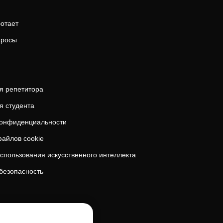
ботает
просы
я репетитора
я студента
конфиденциальности
айлов cookie
спользования искусственного интеллекта
безопасность