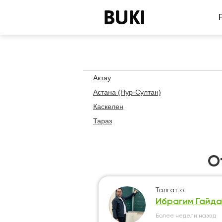
Актау
Астана (Нур-Султан)
Каскелен
Тараз
О
Саламат
о
Талгат
о
Мендихан
Ибрагим Гайд
Оразбай
Более недели назад