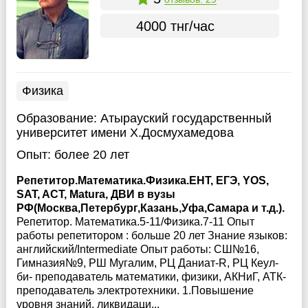
4000 тнг/час
Физика
Образование:
Атырауский государственный
университет имени Х.Досмухамедова
Опыт:
более 20 лет
Репетитор.Математика.Физика.ЕНТ, ЕГЭ, YOS,
SAT, ACT, Matura, ДВИ в вузы
РФ(Москва,Петербург,Казань,Уфа,Самара и т.д.).
Репетитор. Математика.5-11/Физика.7-11 Опыт
работы репетитором : больше 20 лет Знание языков:
английский/Intermediate Опыт работы: СШ№16,
Гимназия№9, РШ Мугалим, РЦ Даниат-R, РЦ Кеул-
би- преподаватель математики, физики, АКНиГ, АТК-
преподаватель электротехники. 1.Повышение
уровня знаний, ликвидаци...