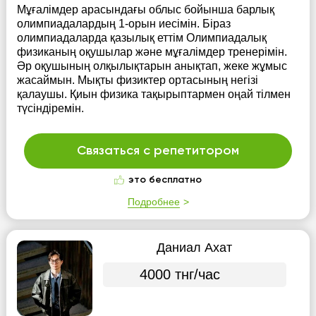
Мұғалімдер арасындағы облыс бойынша барлық
олимпиадалардың 1-орын иесімін. Біраз
олимпиадаларда қазылық еттім Олимпиадалық
физиканың оқушылар және мұғалімдер тренерімін.
Әр оқушының олқылықтарын анықтап, жеке жұмыс
жасаймын. Мықты физиктер ортасының негізі
қалаушы. Қиын физика тақырыптармен оңай тілмен
түсіндіремін.
Связаться с репетитором
это бесплатно
Подробнее
Даниал Ахат
4000 тнг/час