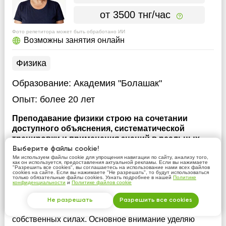
от 3500 тнг/час
Фото репетитора может быть обработано ИИ
Возможны занятия онлайн
Физика
Образование:
Академия "Болашак"
Опыт:
более 20 лет
Преподавание физики строю на сочетании
доступного объяснения, систематической
тренировки и применения знаний в реальных
ситуациях. Цель — формирование устойчивых
Выберите файлы cookie!
навыков решения задач и уверенности в
Ми используем файлы cookie для упрощения навигации по сайту, анализу того,
как он используется, предоставления актуальной рекламы. Если вы нажимаете
собственных силах.
Преподавание физики строю
"Разрешить все cookies", вы соглашаетесь на использование нами всех файлов
cookies на сайте. Если вы нажимаете "Не разрешать", то будут использоваться
на сочетании доступного объяснения,
только обязательные файлы cookies. Узнать подробнее в нашей
Политике
конфиденциальности
и
Политике файлов cookie
систематической тренировки и применения знаний в
реальных ситуациях. Цель — формирование
Не разрешать
Разрешить все cookies
устойчивых навыков решения задач и уверенности в
собственных силах. Основное внимание уделяю