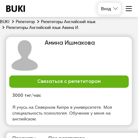
Вход
BUKI
Репетитор
Репетиторы Английский язык
Репетиторы Английский язык Амина И.
Амина Ишмакова
Связаться с репетитором
сб
вс
пн
вт
8
9
10
11
3000 тнг/час
Нет
Нет
Нет
Нет
Я учусь на Северном Кипре в университете. Моя
свободных
свободных
свободных
свободных
специальность психология. Обучение у меня на
часов
часов
часов
часов
английском.