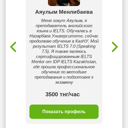
ева
Аяулым Менлибаева
А
языка.
Меня зовут Аяулым, я
Я — уч
lts.
преподаватель английского
для 
языка и IELTS. Обучалась в
объясн
Назарбаев Университете, сейчас
языком
продолжаю обучение в КазНУ. Мой
не б
результат IELTS 7.0 (Speaking
через д
7.5). Я также являюсь
со
сертифицированным IELTS
комф
Mentor от IDP IELTS Kazakhstan,
реб
где прошла профессиональное
уверен
обучение по методике
анг
преподавания и подготовке к
ан
экзамену
3500 тнг/час
ль
Показать профиль
П