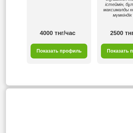
істеймін, бұл
максималды кө
мүмкіндік
00 тнг/
4000 тнг/час
2500 тн
с
филь
Показать профиль
Показать 