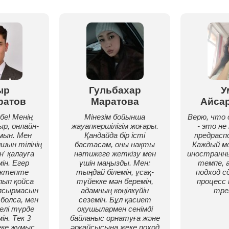
ыр
Гульбахар
У
ратов
Маратова
Айса
бе! Менің
Мінезім бойынша
Верю, что 
р, онлайн-
жауапкершілігім жоғары.
- это не
мын. Мен
Қандайда бір істі
предрасп
шын тілінің
бастасам, оны нақты
Каждый м
' қалауға
нәтижеге жеткізу мен
иностранны
ін. Егер
үшін маңызды. Мен:
темпе, 
ектепте
тыңдай білемін, ұсақ-
подход 
лып қойса
түйекке мән беремін,
процесс 
псырмасын
адамның көңілкүйін
тре
болса, мен
сеземін. Бұл қасиет
елі түрде
оқушылармен сенімді
ін. Тек 3
байланыс орнатуға және
еке жұмыс
әрқайсысына жеке поход