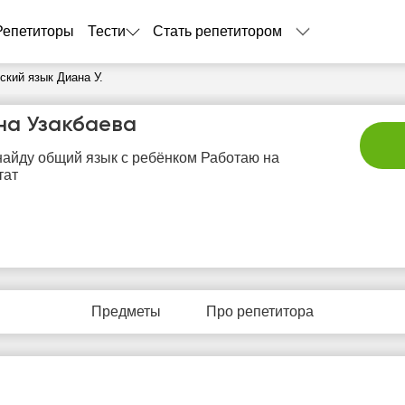
Репетиторы
Тести
Стать репетитором
ский язык Диана У.
на Узакбаева
найду общий язык с ребёнком Работаю на
тат
сб
вс
пн
вт
с
8
9
10
11
1
Предметы
Про репетитора
Нет
Нет
Нет
Нет
Не
бодных
свободных
свободных
свободных
своб
асов
часов
часов
часов
час