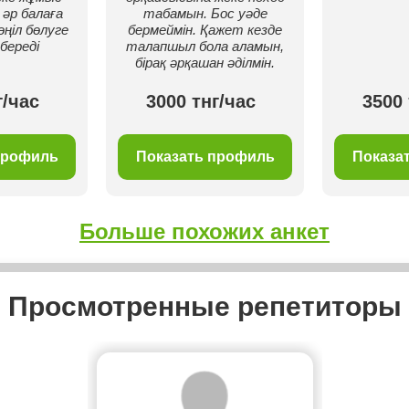
 әр балаға
табамын. Бос уәде
ңіл бөлуге
бермеймін. Қажет кезде
 береді
талапшыл бола аламын,
бірақ әрқашан әділмін.
г/час
3000 тнг/час
3500 
профиль
Показать профиль
Показа
Больше похожих анкет
Просмотренные репетиторы