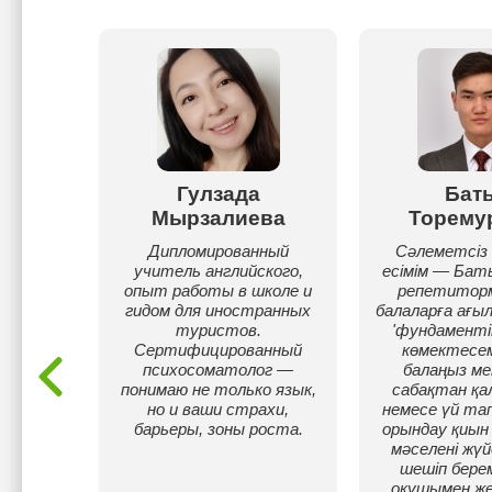
а
Гулзада
Бат
ва
Мырзалиева
Торему
дниками
Дипломированный
Сәлеметсіз 
го
учитель английского,
есімім — Баты
Была
опыт работы в школе и
репетитор
отделе
гидом для иностранных
балаларға ағыл
еских
туристов.
'фундаментін
ональном
Сертифицированный
көмектесем
ре.
психосоматолог —
балаңыз м
пыт
понимаю не только язык,
сабақтан қа
колах,
но и ваши страхи,
немесе үй та
мах.
барьеры, зоны роста.
орындау қиын 
мәселені жүй
шешіп берем
оқушымен ж