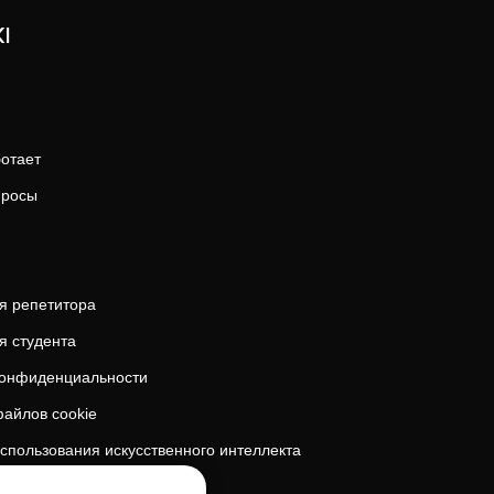
I
ботает
просы
я репетитора
я студента
конфиденциальности
айлов cookie
спользования искусственного интеллекта
безопасность