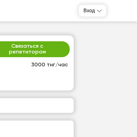
Вход
Связаться с
репетитором
3000 тнг/час
р
чт
2
13
т
Нет
одных
свободных
ов
часов