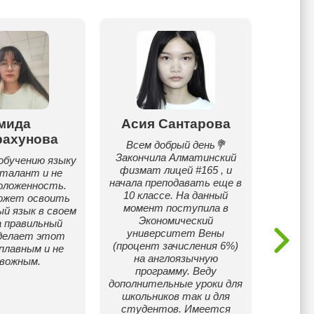
мида
Асия Сантарова
Назг
рахунова
Всем добрый день💐
Мне 2
Закончила Алматинский
есть 
обучению языку
физмат лицей #165 , и
опыт 
 талант и не
начала преподавать еще в
оложенность.
10 классе. На данный
ожет освоить
момент поступила в
й язык в своем
Экономический
а правильный
университет Вены
сделает этот
(процент зачисления 6%)
плавным и не
на англоязычную
вожным.
программу. Веду
дополнительные уроки для
школьников так и для
студентов. Имеется