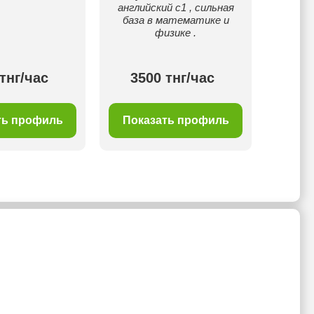
английский с1 , сильная
база в математике и
физике .
тнг/час
3500 тнг/час
30
ть профиль
Показать профиль
Пок