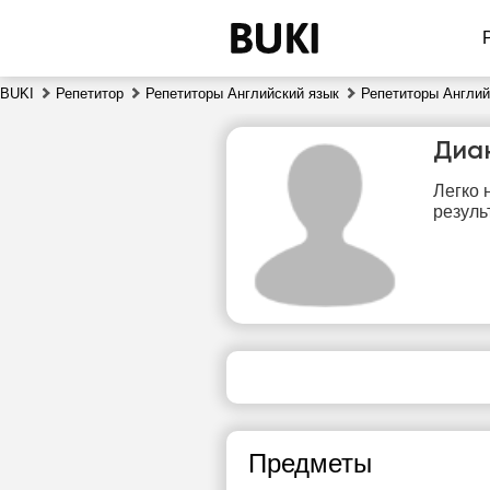
BUKI
Репетитор
Репетиторы Английский язык
Репетиторы Англий
Диа
Легко 
резуль
пт
7
Нет
свободных
сво
часов
ч
Предметы