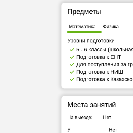
13:00
1
Предметы
13:30
1
Математика
Физика
14:00
1
Уровни подготовки
14:30
1
5 - 6 классы (школьна
15:00
1
Подготовка к ЕНТ
15:30
1
Для поступления за г
Подготовка к НИШ
16:00
1
Подготовка к Казахско
16:30
1
17:00
1
Места занятий
17:30
1
На выезде:
Нет
18:00
1
У
Нет
18:30
1