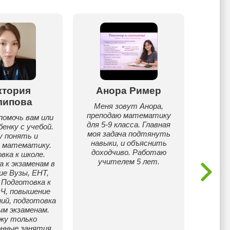
ктория
Анора Ример
Ба
липова
Меня зовут Анора,
Част
преподаю математику
препо
помочь вам или
для 5-9 класса. Главная
т
енку с учебой.
моя задача подтянуть
ст
у понять и
навыки, и объяснить
Респуб
 математику.
доходчиво. Работаю
матем
вка к школе.
учителем 5 лет.
 к экзаменам в
ие Вузы, ЕНТ,
 Подготовка к
Ч, повышение
ний, подготовка
ым экзаменам.
жу только
нные занятия.