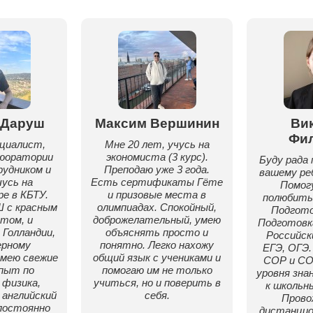
 Даруш
Максим Вершинин
Ви
Фи
циалист,
Мне 20 лет, учусь на
аюоратории
экономиста (3 курс).
Буду рада 
удником и
Преподаю уже 3 года.
вашему реб
чусь на
Есть сертификаты Гёте
Помог
е в КБТУ.
и призовые места в
полюбить
 с красным
олимпиадах. Спокойный,
Подгото
том, и
доброжелательный, умею
Подготовка
 Голландии,
объяснять просто и
Российск
ерному
понятно. Легко нахожу
ЕГЭ, ОГЭ.
Имею свежие
общий язык с учениками и
СОР и СО
опыт по
помогаю им не только
уровня зна
физика,
учиться, но и поверить в
к школьн
английский
себя.
Прово
 постоянно
дистанцио