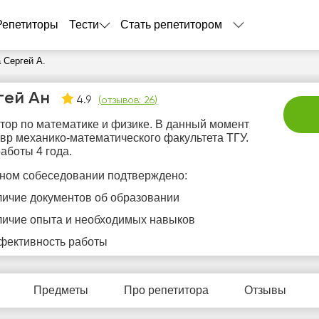
Репетиторы
Тести
Стать репетитором
 Сергей А.
гей Ан
4.9
(
отзывов: 26
)
тор по математике и физике. В данный момент
вр механико-математического факультета ТГУ.
аботы 4 года.
ном собеседовании подтверждено:
личие документов об образовании
вс
пн
вт
ср
ч
9
10
11
12
1
личие опыта и необходимых навыков
фективность работы
Нет
Нет
Нет
Не
0:00
свободных
свободных
свободных
своб
часов
часов
часов
час
0:30
Предметы
Про репетитора
Отзывы
1:00