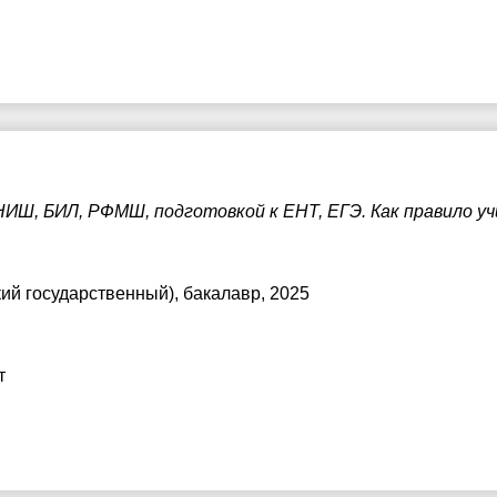
7:30
8:00
8:30
9:00
9:30
НИШ, БИЛ, РФМШ, подготовкой к ЕНТ, ЕГЭ. Как правило у
0:00
0:30
кий государственный)
, бакалавр, 2025
1:00
т