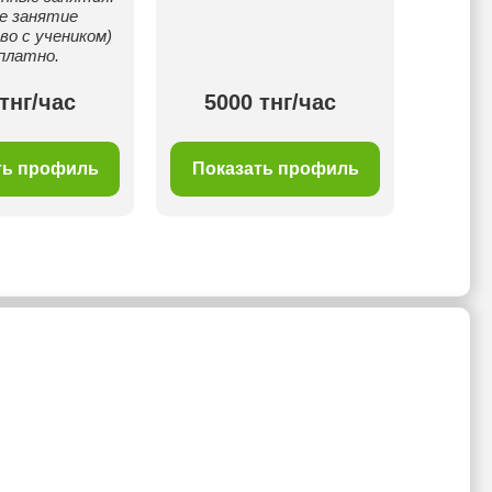
е занятие
во с учеником)
платно.
тнг/час
5000 тнг/час
40
ть профиль
Показать профиль
Пок