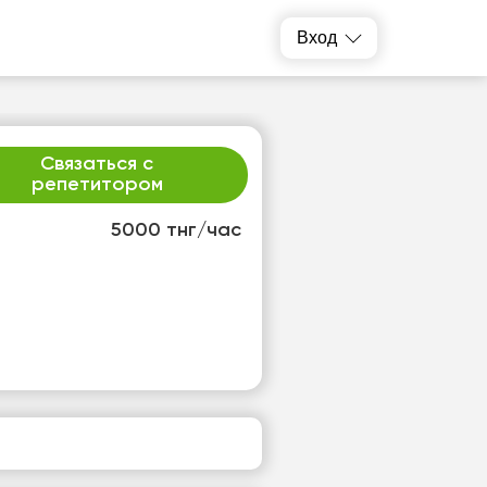
Вход
Связаться с
репетитором
5000 тнг/час
т
пт
3
14
т
Нет
одных
свободных
ов
часов