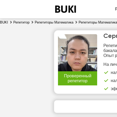
BUKI
Репетитор
Репетиторы Математика
Репетиторы Математика
Сер
Репети
бакала
Опыт р
На лич
сб
на
Проверенный
8
на
репетитор
эф
11:30
1
12:00
1
12:30
1