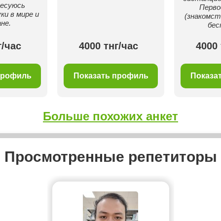
ресуюсь
Перво
ки в мире и
(знакомст
не.
бес
г/час
4000 тнг/час
4000 
профиль
Показать профиль
Показа
Больше похожих анкет
Просмотренные репетиторы