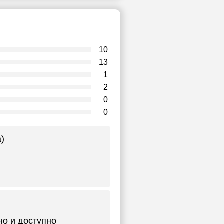
10
13
1
2
0
0
а)
но и доступно