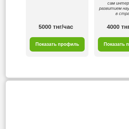
сам инте
развитием нау
в стра
ас
5000 тнг/час
4000 тн
филь
Показать профиль
Показать 