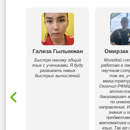
нбаев
Гализа Гылымжан
Омирзак
ле, веду
Быстро нахожу общий
Молодой спе
ики,
язык с учениками. Я буду
работаю в л
на ЕНТ
развивать навык
научным сотр
быстрых вычислений.
так же, у
магистратур
Окончил РФМШ
аттеста
бакалавриат в
по инжен
направления. 
знания и 
предметам 
математика и 
язык. Так же