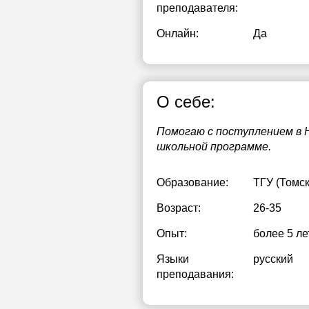
преподавателя:
19:00
1
Онлайн:
Да
19:30
1
20:00
1
О себе:
20:30
1
21:00
1
Помогаю с поступлением в 
школьной программе.
2
2
Образование:
ТГУ (Томс
2
Возраст:
26-35
Опыт:
более 5 ле
Языки
русский
преподавания: