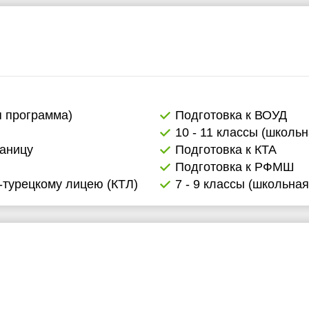
1:30
2:00
2:30
3:00
я программа)
Подготовка к ВОУД
3:30
10 - 11 классы (школь
4:00
раницу
Подготовка к КТА
Подготовка к РФМШ
4:30
-турецкому лицею (КТЛ)
7 - 9 классы (школьна
5:00
5:30
6:00
6:30
7:00