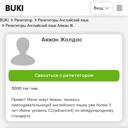
Вход
BUKI
Репетитор
Репетиторы Английский язык
Репетиторы Английский язык Аяжан Ж.
Аяжан Жолдас
Связаться с репетитором
пт
сб
вс
пн
7
8
9
10
3000 тнг/час
Нет
Нет
Нет
Нет
Привет! Меня зовут Аяжан, являюсь
свободных
свободных
свободных
свободных
преподавательницей английского языка уже более 3
часов
часов
часов
часов
лет. Имею уровень C1(advanced) по международному
стандарту.