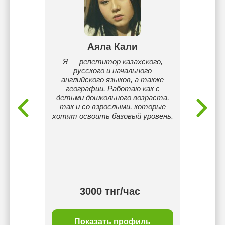
иева
Аяла Кали
Ба
! Меня
Я — репетитор казахского,
Сәлем
 лет.
русского и начального
Батыр
 5 лет.
английского языков, а также
Мен ба
географии. Работаю как с
'
детьми дошкольного возраста,
көме
так и со взрослыми, которые
мектеп
хотят освоить базовый уровень.
немесе
қиын б
түрд
оқушым
бұл әр
бө
3000 тнг/час
ль
Показать профиль
П