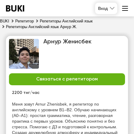
Вход
BUKI
Репетитор
Репетиторы Английский язык
Репетиторы Английский язык Арнур Ж.
Арнур Женисбек
Связаться с репетитором
пт
сб
вс
пн
7
8
9
10
2200 тнг/час
Нет
Нет
Нет
Нет
Меня зовут Arnur Zhenisbek, я репетитор по
свободных
свободных
свободных
свободных
английскому с уровнем B1–B2. Обучаю начинающих
часов
часов
часов
часов
(A0–A1): простая грамматика, чтение, разговорная
практика с первых уроков. Объясняю понятно и без
стресса. Помогаю с ДЗ и подготовкой к контрольным.
Создаю дружелюбную атмосферу и индивидуальный