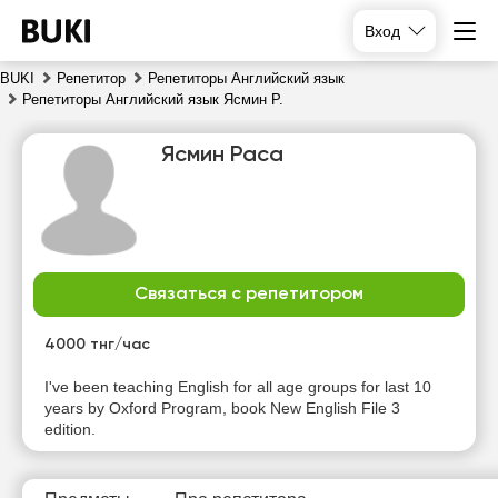
Вход
BUKI
Репетитор
Репетиторы Английский язык
Репетиторы Английский язык Ясмин Р.
Ясмин Раса
Связаться с репетитором
вс
пн
вт
ср
9
10
11
12
4000 тнг/час
Нет
Нет
Нет
Нет
I've been teaching English for all age groups for last 10
свободных
свободных
свободных
свободных
years by Oxford Program, book New English File 3
часов
часов
часов
часов
edition.