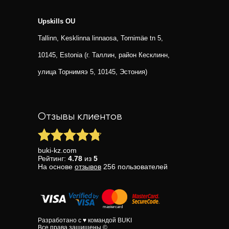
Upskills OU
Tallinn, Kesklinna linnaosa, Tornimäe tn 5,
10145, Estonia (г. Таллин, район Кесклинн,
улица Торнимяэ 5, 10145, Эстония)
Отзывы клиентов
buki-kz.com
Рейтинг:
4.78
из
5
На основе
отзывов
256
пользователей
Разработано с ♥ командой BUKI
Все права защищены ©