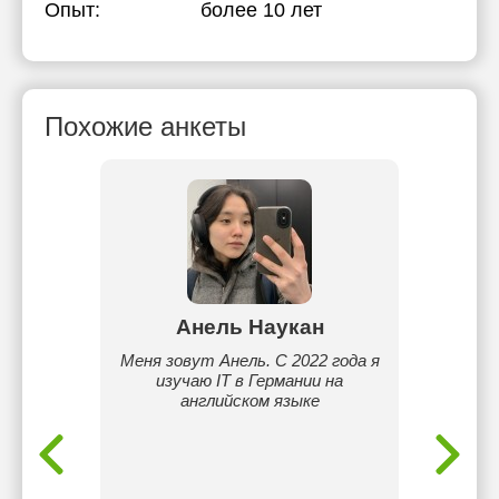
Опыт:
более 10 лет
Похожие анкеты
ва
Анель Наукан
А
d по
Меня зовут Анель. С 2022 года я
Мен
огаю с
изучаю IT в Германии на
ур
 разных
английском языке