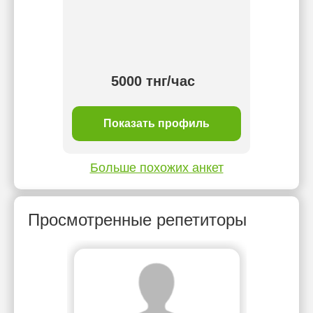
5000 тнг/час
ль
Показать профиль
П
Больше похожих анкет
Просмотренные репетиторы