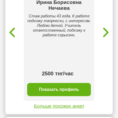
ва
Ирина Борисовна
Д
Нечаева
ы-жөнім
Сәлеме
сенов
Орма
Стаж работы 43 года. К работе
жылы
уни
подхожу творчески, с интересом.
0 жылдан
аяқтады
Люблю детей. Учитель
птарын
баста
ответственный, подхожу к
кізіп
даяр
работе серьезно.
старға
келем
алған
қаты
мнің
біл
ылардан
арқасы
Ағылшын
нәтежи
мін.
тіл
2500 тнг/час
ль
Показать профиль
П
Больше похожих анкет