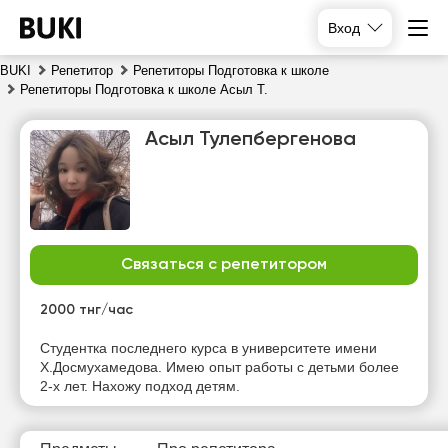
Вход
BUKI
Репетитор
Репетиторы Подготовка к школе
Репетиторы Подготовка к школе Асыл Т.
Асыл Тулепбергенова
Связаться с репетитором
пт
сб
вс
пн
7
8
9
10
2000 тнг/час
Нет
Нет
Нет
Нет
Студентка последнего курса в университете имени
свободных
свободных
свободных
свободных
Х.Досмухамедова. Имею опыт работы с детьми более
часов
часов
часов
часов
2-х лет. Нахожу подход детям.