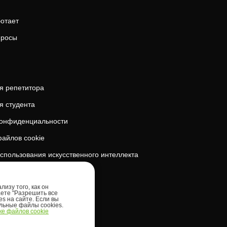
ботает
просы
я репетитора
я студента
конфиденциальности
айлов cookie
спользования искусственного интеллекта
безопасность
изу того, как он
аете "Разрешить все
es на сайте. Если вы
ельные файлы cookies.
е файлов cookie