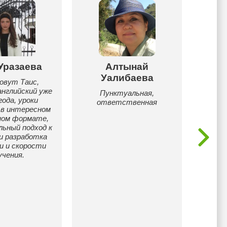
Уразаева
Алтынай
Ар
Уалибаева
овут Таис,
Прош
английский уже
иност
Пунктуальная,
года, уроки
Courser
ответственная
 в интересном
В
ном формате,
м
льный подход к
с
и разработка
англ
и и скорости
информ
учения.
осуще
на ан
Серти