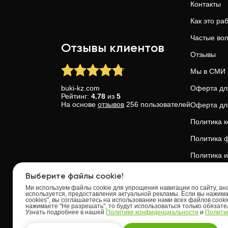
Контакты
Как это ра
Частые во
Отзывы клиентов
Отзывы
Мы в СМИ
buki-kz.com
Оферта дл
Рейтинг:
4.78
из
5
На основе
отзывов
256
пользователей
Оферта дл
Политика 
Политика ф
Политика и
Доверие и 
Выберите файлы cookie!
Ми используем файлы cookie для упрощения навигации по сайту, анал
используется, предоставления актуальной рекламы. Если вы нажим
cookies", вы соглашаетесь на использование нами всех файлов cooki
нажимаете "Не разрешать", то будут использоваться только обязат
Узнать подробнее в нашей
Политике конфиденциальности
и
Политик
Upskills OU