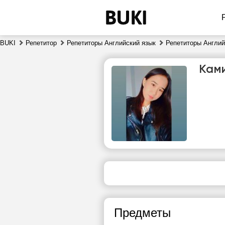
BUKI
Репетитор
Репетиторы Английский язык
Репетиторы Англий
Кам
сб
8
Нет
1
свободных
часов
1
Предметы
1