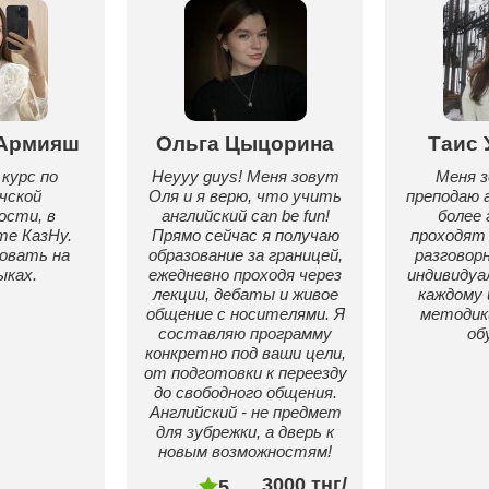
Армияш
Ольга Цыцорина
Таис 
 курс по
Heyyy guys! Меня зовут
Меня з
чской
Оля и я верю, что учить
преподаю 
ости, в
английский can be fun!
более 
е КазНу.
Прямо сейчас я получаю
проходят
овать на
образование за границей,
разговор
ыках.
ежедневно проходя через
индивидуа
лекции, дебаты и живое
каждому 
общение с носителями. Я
методик
составляю программу
об
конкретно под ваши цели,
от подготовки к переезду
до свободного общения.
Английский - не предмет
для зубрежки, а дверь к
новым возможностям!
3000 тнг/
5