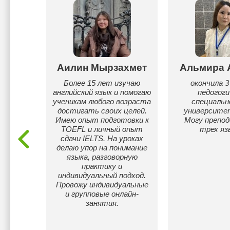
илкова
Аилин Мырзахмет
Альмира 
дчиком
Более 15 лет изучаю
окончила 3
ский).
английский язык и помогаю
педогоги
юсь с
ученикам любого возраста
специальн
ийского
достигать своих целей.
университет
рузей.
Имею опыт подготовки к
Могу препод
ься под
TOEFL и личный опыт
трех яз
егося.
сдачи IELTS. На уроках
делаю упор на понимание
языка, разговорную
практику и
индивидуальный подход.
Провожу индивидуальные
и групповые онлайн-
занятия.