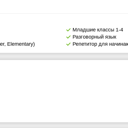
5:00
5:30
6:00
Младшие классы 1-4
Разговорный язык
6:30
er, Elementary)
Репетитор для начин
7:00
0:00
0:30
1:00