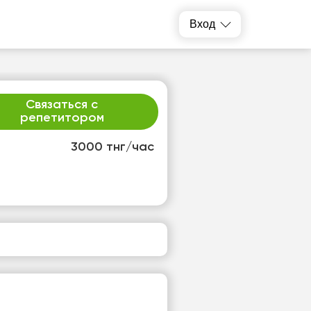
Вход
Связаться с
репетитором
3000 тнг/час
т
пт
3
14
т
Нет
одных
свободных
ов
часов