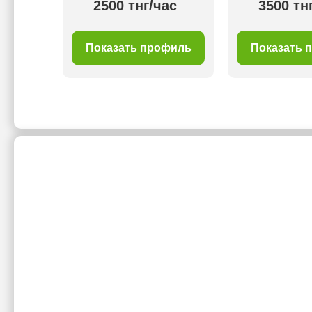
ас
2500 тнг/час
3500 тн
филь
Показать профиль
Показать 