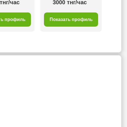
тнг/час
3000 тнг/час
35
ть профиль
Показать профиль
Пок