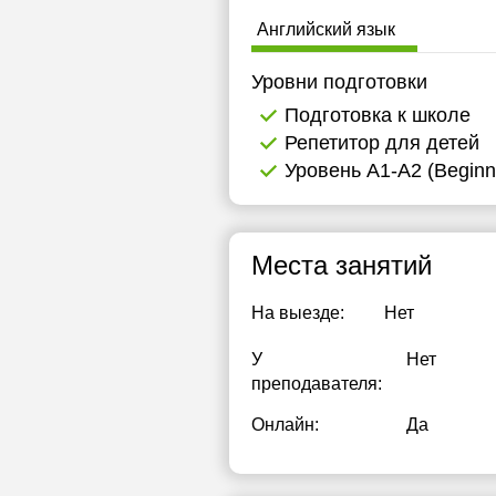
1
Английский язык
1
Уровни подготовки
1
Подготовка к школе
Репетитор для детей
1
Уровень А1-А2 (Beginn
1
2
Места занятий
2
На выезде:
Нет
2
У
Нет
преподавателя:
Онлайн:
Да