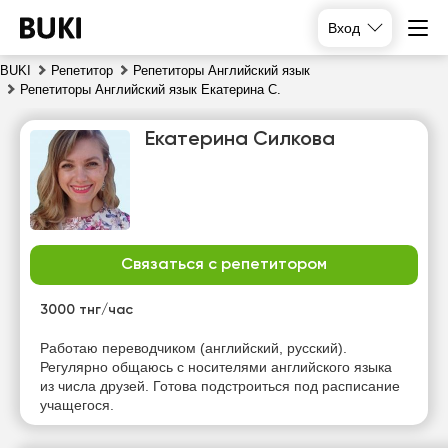
Вход
BUKI
Репетитор
Репетиторы Английский язык
Репетиторы Английский язык Екатерина С.
Екатерина Силкова
Связаться с репетитором
вс
пн
вт
ср
9
10
11
12
3000 тнг/час
Нет
Нет
Нет
Нет
Работаю переводчиком (английский, русский).
свободных
свободных
свободных
свободных
Регулярно общаюсь с носителями английского языка
часов
часов
часов
часов
из числа друзей. Готова подстроиться под расписание
учащегося.