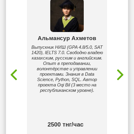
ва
Альмансур Ахметов
А
анный
Выпускник НИШ (GPA 4.8/5.0, SAT
Сда
пе и
1420), IELTS 7.0. Свободно владею
послед
глийский
казахским, русским и английским.
подгот
м же
Опыт в преподавании,
за нед
к сама.
волонтёрстве и управлении
хват
ing,
проектами. Знания в Data
частны
y
Science, Python, SQL. Автор
Помо
хское-
проекта Oqi Bil (3 место на
нужный 
де и
республиканском уровне).
зубреж
зык и
чтобы
ть.
нужн
сэк
2500 тнг/час