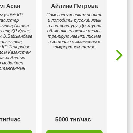
үл Асан
Айлина Петрова
Б
м үздігі; ҚР
Помогаю ученикам понять
алистер
и полюбить русский язык
Люб
ясының Алтын
и литературу. Доступно
казахс
гері; ҚР Қазақ
объясняю сложные темы,
уроки
ң Ә.Байжанбаев
тренирую навыки письма
заня
ыйлығының
и готовлю к экзаменам в
прос
 ҚР Телерадио
комфортном темпе.
прак
ясы Қазақстан
речи 
насы Алтын
задания
 медалімен
- чтоб
тталғанмын
гово
уд
про
тнг/час
5000 тнг/час
50