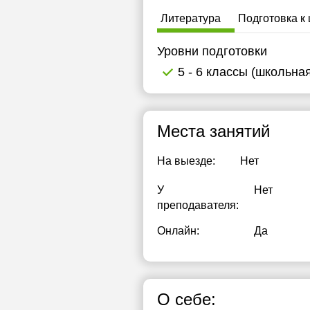
15:00
Литература
Подготовка к
15:30
Уровни подготовки
16:00
5 - 6 классы (школьна
16:30
17:00
Места занятий
17:30
На выезде:
Нет
18:00
У
Нет
18:30
преподавателя:
19:00
Онлайн:
Да
19:30
20:00
О себе:
20:30