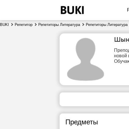
BUKI
Репетитор
Репетиторы Литература
Репетиторы Литература
Шын
Препод
новой 
Обучаю
сб
8
13:30
сво
ч
14:00
Предметы
14:30