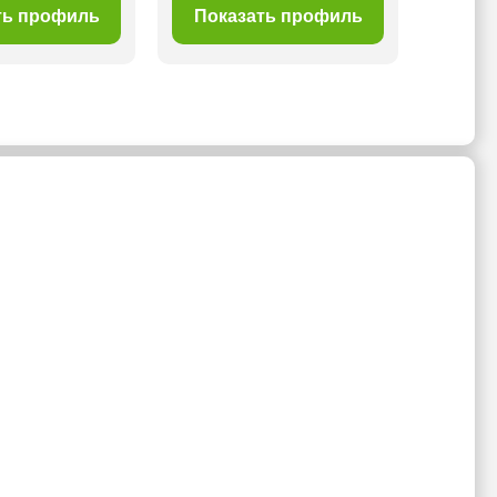
ть профиль
Показать профиль
Пок