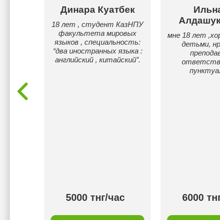
Динара Куатбек
Ильн
ва
Алдашук
18 лет , студент КазНПУ
факультета мировых
ахскому
мне 18 лет ,хо
языков , специальность:
тель по
детьми, н
“два иностранных языка :
ю.
препода
английский , китайский”.
ответств
пунктуа
00 тнг/
5000 тнг/час
6000 тн
с