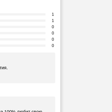
1
1
0
0
0
0
тия.
на 100%,любит свою