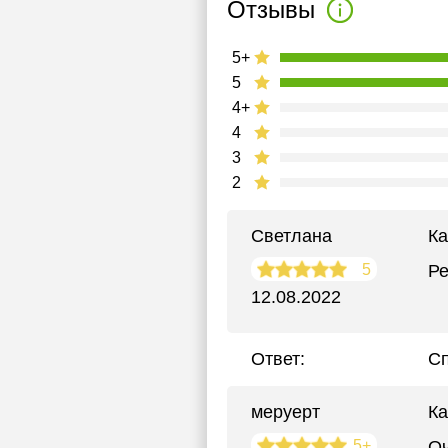
Отзывы
5+
5
4+
4
3
2
Светлана
Ка
5
Ре
12.08.2022
Ответ:
Сп
меруерт
Ка
5+
Оч