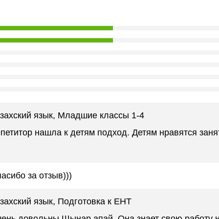
захский язык
, Младшие классы 1-4
петитор нашла к детям подход. Детям нравятся заня
асибо за отзыв)))
захский язык
, Подготовка к ЕНТ
ень довольны Шынар апай. Она знает свою работу 