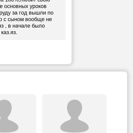
ме основных уроков
руду за год вышли по
то с сыном вообще не
яз , в начале было
каз.яз.