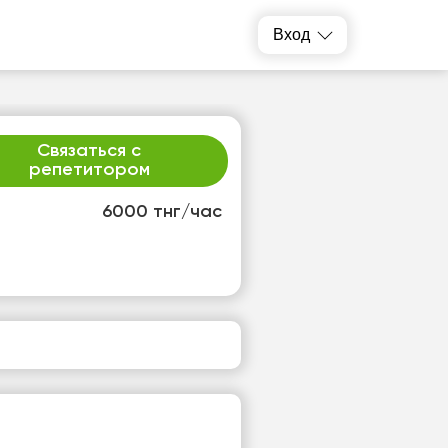
Вход
Связаться с
репетитором
6000 тнг/час
т
пт
3
14
т
Нет
одных
свободных
ов
часов