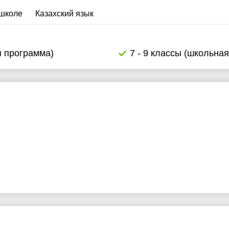
 школе
Казахский язык
я программа)
7 - 9 классы (школьна