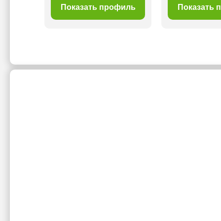
филь
Показать профиль
Показать 