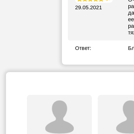
ра
29.05.2021
да
ее
ра
тя
Ответ:
Бл