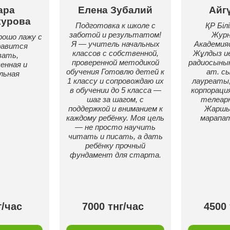
ара
Елена Зубалий
Айг
урова
Подготовка к школе с
ҚР Білі
заботой и результатом!
Журн
рошо лажу с
Я — учитель начальных
Академи
равится
классов с собственной,
Жұлдыз ие
вать,
проверенной методикой
радиосыны
енная и
обучения Готовлю детей к
ат. с
льная
1 классу и сопровождаю их
лауреаты;
в обучении до 5 класса —
корпораци
шаг за шагом, с
телеар
поддержкой и вниманием к
Жаршы
каждому ребёнку. Моя цель
марапа
— не просто научить
читать и писать, а дать
ребёнку прочный
фундамент для старта.
г/час
7000 тнг/час
4500 