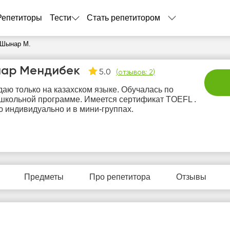
Репетиторы
Тести
Стать репетитором
 Шынар М.
ар Мендибек
5.0
(
отзывов: 2
)
аю только на казахском языке. Обучалась по
школьной программе. Имеется сертификат TOEFL .
 индивидуально и в мини-группах.
вс
пн
вт
ср
ч
9
10
11
12
1
Предметы
Про репетитора
Отзывы
Нет
Нет
Нет
Нет
Не
бодных
свободных
свободных
свободных
своб
асов
часов
часов
часов
час