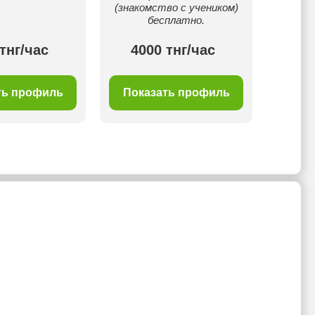
(знакомство с учеником)
бесплатно.
тнг/час
4000 тнг/час
40
ть профиль
Показать профиль
Пок