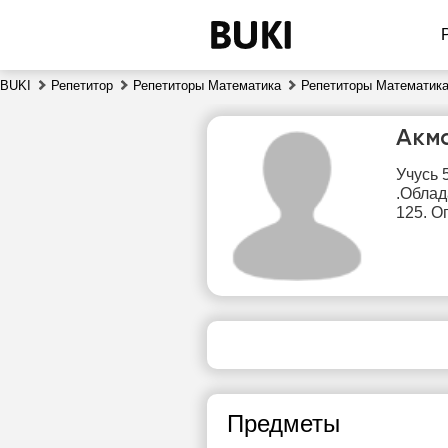
BUKI
Репетитор
Репетиторы Математика
Репетиторы Математика
Акм
Учусь 
.Облад
125. О
сб
8
Нет
свободных
сво
часов
ч
Предметы