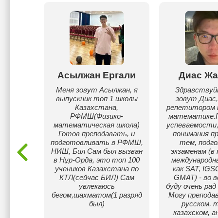
асова
Асылжан Ергали
Диас Жа
ь
Меня зовут Асылжан, я
Здравствуй
 знания
выпускник топ 1 школы
зовут Диас,
глубляю
Казахстана,
репетитором п
ов и
РФМШ(Физико-
математике.
ческое
математическая школа)
успеваемости,
ризёр
Готов преподавать, и
понимания п
е мои
подготовливать в РФМШ,
тем, подго
игли
НИШ, Бил Сам был вызван
экзаменам (в
.
в Нұр-Орда, это топ 100
международн
учеников Казахстана по
как SAT, IGS
КТЛ(сейчас БИЛ) Сам
GMAT) - во 
увлекаюсь
буду очень рад
бегом,шахматом(1 разряд
Могу преподав
был)
русском, т
казахском, а