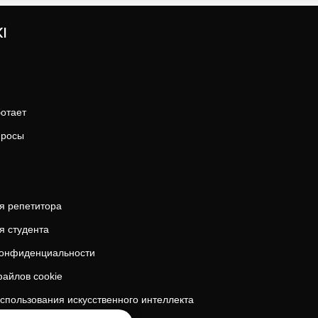
I
ботает
просы
я репетитора
я студента
конфиденциальности
айлов cookie
спользования искусственного интеллекта