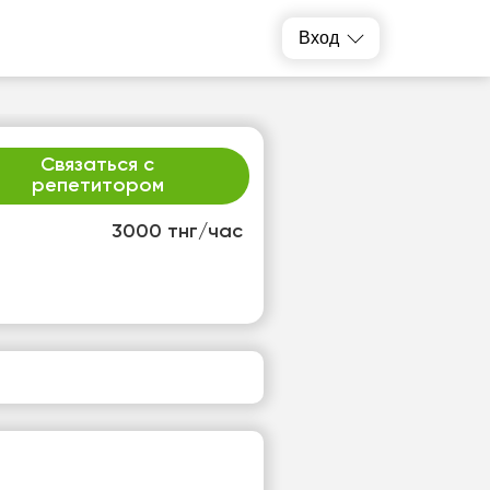
Вход
Связаться с
репетитором
3000 тнг/час
т
пт
3
14
т
Нет
одных
свободных
ов
часов