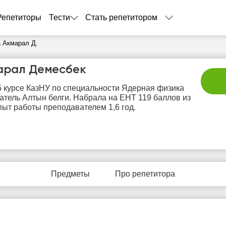
Репетиторы
Тести
Стать репетитором
 Акмарал Д.
арал Демесбек
5 курсе КазНУ по специальности Ядерная физика
атель Алтын белги. Набрала на ЕНТ 119 баллов из
пыт работы преподавателем 1,6 год.
вс
пн
вт
ср
ч
9
10
11
12
1
Предметы
Про репетитора
Нет
Нет
Нет
Нет
Не
бодных
свободных
свободных
свободных
своб
асов
часов
часов
часов
час