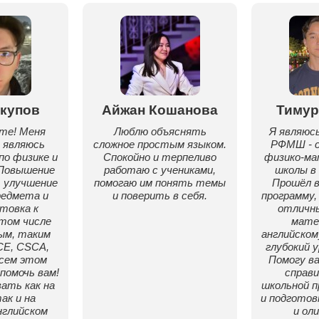
купов
Айжан Кошанова
Тимур
те! Меня
Люблю объяснять
Я являюс
 являюсь
сложное простым языком.
РФМШ - с
о физике и
Спокойно и терпеливо
физико-м
Повышение
работаю с учениками,
школы в
 улучшение
помогаю им понять темы
Прошёл 
редмета и
и поверить в себя.
программу,
товка к
отличны
 том числе
мате
ым, таким
английском
CE, CSCA,
глубокий у
всем этом
Помогу в
 помочь вам!
справи
ать как на
школьной п
ак и на
и подготов
нглийском
и ол