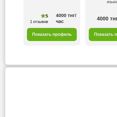
языка
00 тнг/
4000 тнг/
5
4000 тн
с
час
1 отзывов
филь
Показать профиль
Показать 