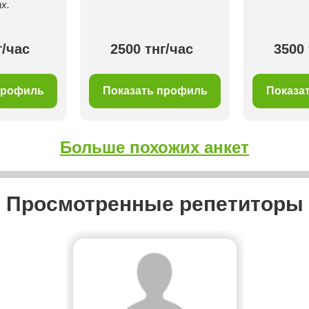
х.
г/час
2500 тнг/час
3500 
профиль
Показать профиль
Показа
Больше похожих анкет
Просмотренные репетиторы