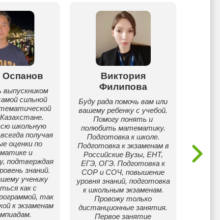
 Оспанов
Виктория
Алди
Филипова
ь выпускником
Жас мұ
амой сильной
беруде
Буду рада помочь вам или
атематической
Есе
вашему ребенку с учебой.
 Казахстане.
түсі
Помогу понять и
всю школьную
полюбить математику.
 всегда получая
Подготовка к школе.
е оценки по
Подготовка к экзаменам в
матике и
Российские Вузы, ЕНТ,
у, подтверждая
ЕГЭ, ОГЭ. Подготовка к
ровень знаний.
СОР и СОЧ, повышение
ашему ученику
уровня знаний, подготовка
ться как с
к школьным экзаменам.
рограммой, так
Провожу только
кой к экзаменам
дистанционные занятия.
импиадам.
Первое занятие