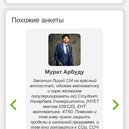
Похожие анкеты
ов
Мурат Арбуду
Ар
 алдым,
Закончил Лицей 134 на красный
Име
емін.
аттестат, обожаю математику
chemic
саған
и горю желанием
(Чехия
әнінен
популяризировать ее) Студент
англ
деуші
Назарбаев Университета, (НУЕТ
по
йретуге
матем:109/120), ЕНТ
практич
математика- 47/50. Помогаю и
Помог
тем кому нужно закрыть
пов
пробелы в школьной программе, и
подг
тем кто готовится к СОр, СОЧ
Инд