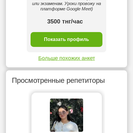
или экзаменам. Уроки провожу на
понят
платформе Google Meet)
3500 тнг/час
ль
Показать профиль
П
Больше похожих анкет
Просмотренные репетиторы