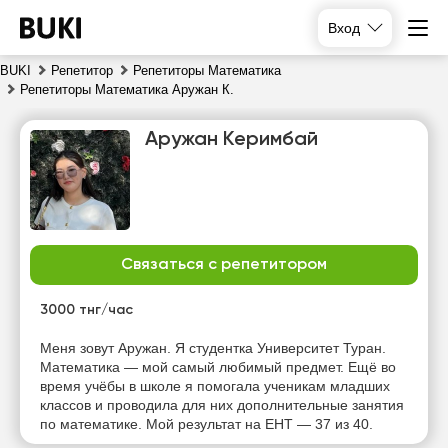
Вход
BUKI
Репетитор
Репетиторы Математика
Репетиторы Математика Аружан К.
Аружан Керимбай
Связаться с репетитором
пн
вт
ср
чт
10
11
12
13
3000 тнг/час
Нет
Меня зовут Аружан. Я студентка Университет Туран.
15:00
15:00
15:00
свободных
Математика — мой самый любимый предмет. Ещё во
часов
время учёбы в школе я помогала ученикам младших
15:30
15:30
15:30
классов и проводила для них дополнительные занятия
по математике. Мой результат на ЕНТ — 37 из 40.
16:00
16:00
16:00