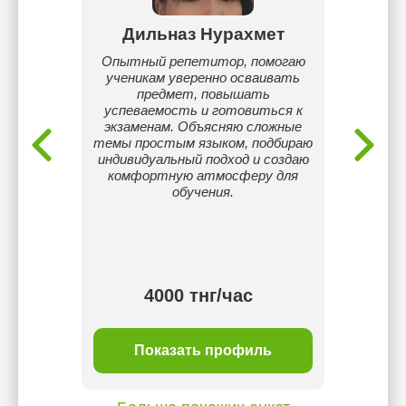
ва
Дильназ Нурахмет
На
 Меня
Опытный репетитор, помогаю
Вып
т . I
ученикам уверенно осваивать
Гумил
novation
предмет, повышать
ranslator.
успеваемость и готовиться к
Препода
плом
экзаменам. Объясняю сложные
лет
темы простым языком, подбираю
садик
индивидуальный подход и создаю
школах
комфортную атмосферу для
возрас
обучения.
бол
носит
ин
4000 тнг/час
ль
Показать профиль
П