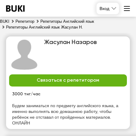
Вход
BUKI
Репетитор
Репетиторы Английский язык
Репетиторы Английский язык Жасулан Н.
Жасулан Назаров
Связаться с репетитором
пт
сб
вс
пн
7
8
9
10
3000 тнг/час
Нет
Нет
Нет
Нет
Будем заниматься по предмету английского языка, а
свободных
свободных
свободных
свободных
именно выполнять всю домашнюю работу, чтобы
часов
часов
часов
часов
ребёнок не отставал от пройденных материалов.
ОНЛАЙН