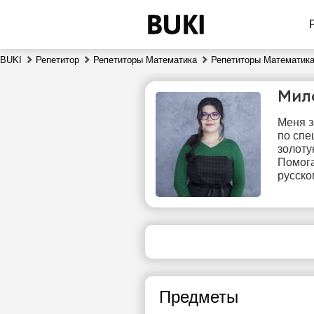
BUKI
Репетитор
Репетиторы Математика
Репетиторы Математика
Мил
Меня з
по спе
золоту
Помога
русско
вс
9
Нет
свободных
сво
часов
ч
Предметы