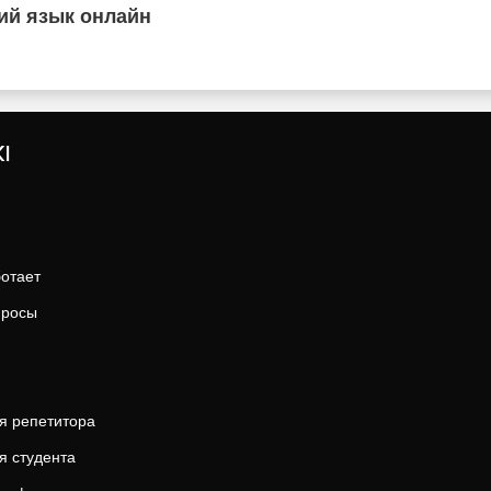
ий язык онлайн
I
ботает
просы
я репетитора
я студента