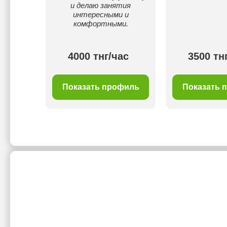
и делаю занятия
интересными и
комфортными.
ас
4000 тнг/час
3500 тн
филь
Показать профиль
Показать 