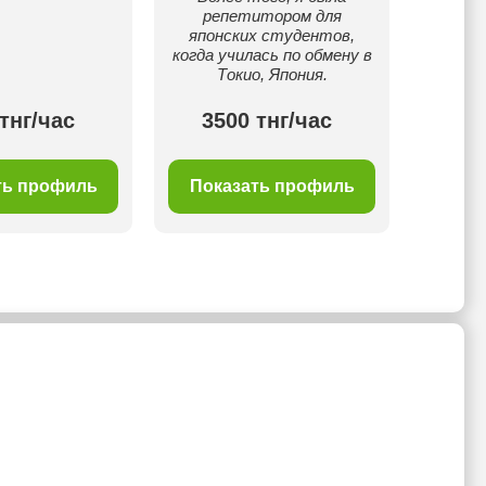
репетитором для
японских студентов,
когда училась по обмену в
Токио, Япония.
тнг/час
3500 тнг/час
50
ть профиль
Показать профиль
Пок