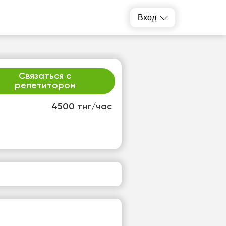
Вход
Связаться с
репетитором
4500 тнг/час
т
сб
4
15
т
Нет
одных
свободных
ов
часов