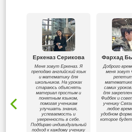
мбаев
Еркеназ Серикова
Фархад Б
Ш и
Меня зовут Еркеназ. Я
Доброго врем
рситет
преподаю английский язык
меня зовут 
ости
и математику для
репетит
S 7.5
школьников. На уроках
математике
стараюсь объяснять
самих уроков
материал простым и
для закрепле
понятным языком,
Фидбек и сове
помогая ученикам
ученику Связь
улучшать знания,
любое время
успеваемость и
удобном форма
уверенность в себе.
которое будет
Подбираю индивидуальный
подход к каждому ученику