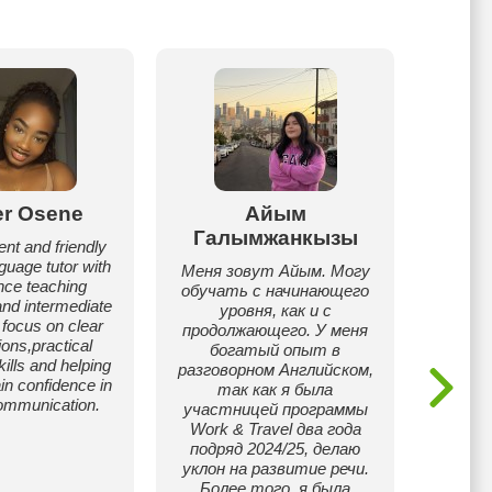
er Osene
Айым
Бек
Галымжанкызы
ent and friendly
IELTS -
guage tutor with
- у
Меня зовут Айым. Могу
nce teaching
интерв
обучать с начинающего
nd intermediate
вуз
уровня, как и с
 focus on clear
полу
продолжающего. У меня
ions,practical
выше -
богатый опыт в
ills and helping
и увер
разговорном Английском,
in confidence in
устал о
так как я была
 communication.
то тебе
участницей программы
что об
Work & Travel два года
Д
подряд 2024/25, делаю
у
уклон на развитие речи.
Более того, я была