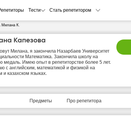
Репетиторы
Тести
Стать репетитором
 Милана К.
ана Капезова
овут Милана, я закончила Назарбаев Университет
циальности Математика. Закончила школу на
ю медаль. Имею опыт в репетиторстве более 5 лет.
ю с английским, математикой и физикой на
м и казахском языках.
пн
вт
ср
чт
п
10
11
12
13
1
Предметы
Про репетитора
Нет
Нет
Нет
Нет
Не
бодных
свободных
свободных
свободных
своб
асов
часов
часов
часов
час