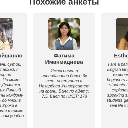
Похожие анкеты
ыйшанло
Фатима
Esth
Иманмадиева
ени суток,
I am a pati
Фархад, я
English lan
Имею опыт в
ор по
experie
преподавании более 3х
. По мимо
beginners a
лет, поступила в
: Домашка
students.I
Назарбаев Университет
ния Личный
explanat
на грани. Балл по айлтс:
ты каждому
speaking sk
7.5. Балл по НУЕТ: 178
 со мной в
students ga
 Уроки в
real life
те в время
 вам удобно