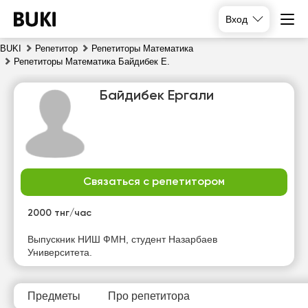
Вход
BUKI
Репетитор
Репетиторы Математика
Репетиторы Математика Байдибек Е.
Байдибек Ергали
Связаться с репетитором
сб
вс
пн
вт
8
9
10
11
2000 тнг/час
Нет
Нет
Нет
Выпускник НИШ ФМН, студент Назарбаев
10:00
свободных
свободных
свободных
Университета.
часов
часов
часов
10:30
11:00
Предметы
Про репетитора