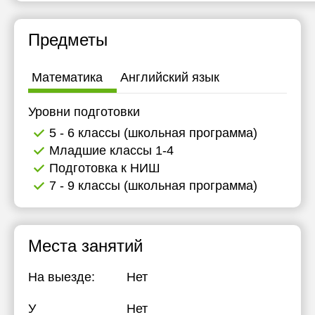
11:30
Предметы
12:00
12:30
Математика
Английский язык
13:00
Уровни подготовки
13:30
5 - 6 классы (школьная программа)
14:00
Младшие классы 1-4
Подготовка к НИШ
14:30
7 - 9 классы (школьная программа)
15:00
15:30
Места занятий
16:00
На выезде:
Нет
16:30
17:00
У
Нет