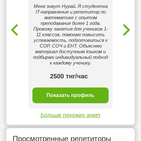
скому
Меня зовут Нурай. Я студентка
Мне
льница.
IT-направления и репетитор по
ОКМПУ.
математике с опытом
иностр
преподавания более 1 года.
язык н
Провожу занятия для учеников 1-
с дет
11 классов, помогаю повысить
общий 
успеваемость, подготовиться к
те
СОР, СОЧ и ЕНТ. Объясняю
объяс
материал доступным языком и
понятн
подбираю индивидуальный подход
инт
к каждому ученику.
изу
2500 тнг/час
ль
Показать профиль
П
Больше похожих анкет
Просмотренные репетиторы