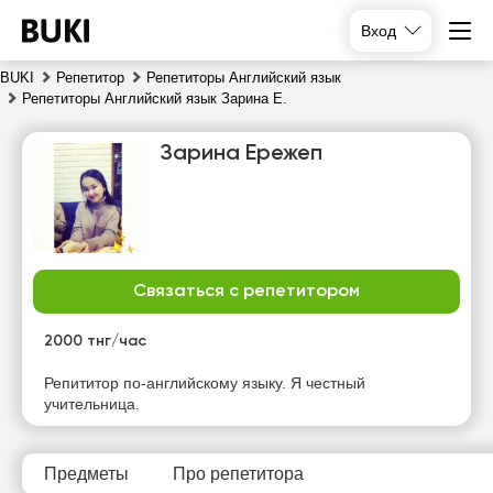
Вход
BUKI
Репетитор
Репетиторы Английский язык
Репетиторы Английский язык Зарина Е.
Зарина Ережеп
Связаться с репетитором
чт
пт
сб
вс
6
7
8
9
2000 тнг/час
Нет
Нет
Нет
Нет
Репититор по-английскому языку. Я честный
свободных
свободных
свободных
свободных
учительница.
часов
часов
часов
часов
Предметы
Про репетитора