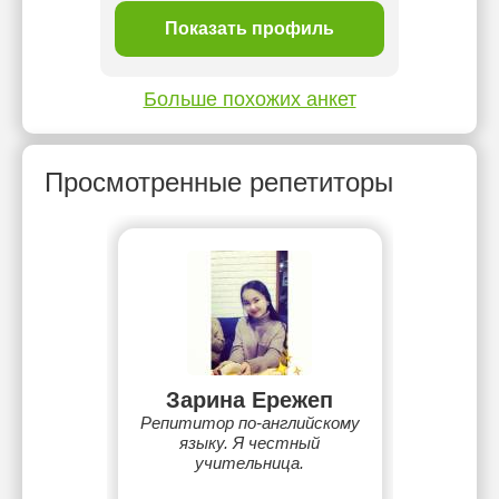
ль
Показать профиль
П
Больше похожих анкет
Просмотренные репетиторы
Зарина Ережеп
Репититор по-английскому
языку. Я честный
учительница.