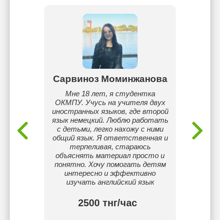
ызы
Сарвиноз Моминжанова
Д
тель
Мне 18 лет, я студентка
Я ст
ня уже
ОКМПУ. Учусь на учителя двух
репе
ыта Я
иностранных языков, где второй
Англ
ийском
язык немецкий. Люблю работать
учени
айн
с детьми, легко нахожу с ними
мат
общий язык. Я ответственная и
сложн
терпеливая, стараюсь
се
объяснять материал просто и
понятно. Хочу помогать детям
интересно и эффективно
изучать английский язык
2500 тнг/час
3 